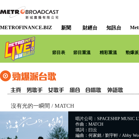
METROFINANCE.BIZ
Met
新聞
財經台
知訊台
節目表
節目重溫
精彩重溫
勁爆派
沒有光的一瞬間
/
MATCH
唱片公司：SPACESHIP MUSIC L
作曲：MATCH
填詞：曰云
編曲：何家銘 / 劉宇軒 / Abby Wong