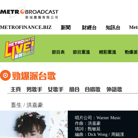
METROFINANCE.BIZ
Met
新聞
財經台
知訊台
節目表
節目重溫
精彩重溫
勁爆派
畜生
/
洪嘉豪
唱片公司：Warner Music
作曲：洪嘉豪
填詞：甄敏延
編曲：Dick Wong / 周錫漢