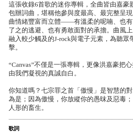
這張收錄6首歌的迷你專輯，全曲皆由嘉豪
包辦詞曲，堪稱他參與度最高、最完整呈現
曲情緒豐富而立體——有溫柔的呢喃、也有
了之的逃避、也有勇敢面對的承擔。曲風上
融入較少觸及的J-rock與電子元素，為聽
擊。
“Canvas”不僅是一張專輯，更像洪嘉豪
由我們凝視的真誠自白。
你知道嗎？七宗罪之首「傲慢」是智慧的對
為是；因為傲慢，你放縱你的愚昩及惡毒；
人形的畜生。
歌詞