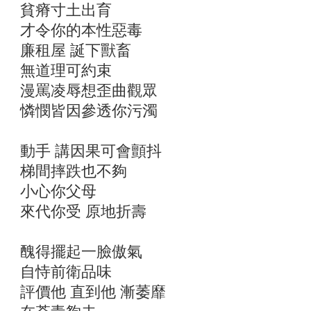
貧瘠寸土出育
才令你的本性惡毒
廉租屋 誕下獸畜
無道理可約束
漫罵凌辱想歪曲觀眾
憐憫皆因參透你污濁
動手 講因果可會顫抖
梯間摔跌也不夠
小心你父母
來代你受 原地折壽
醜得擺起一臉傲氣
自恃前衛品味
評價他 直到他 漸萎靡