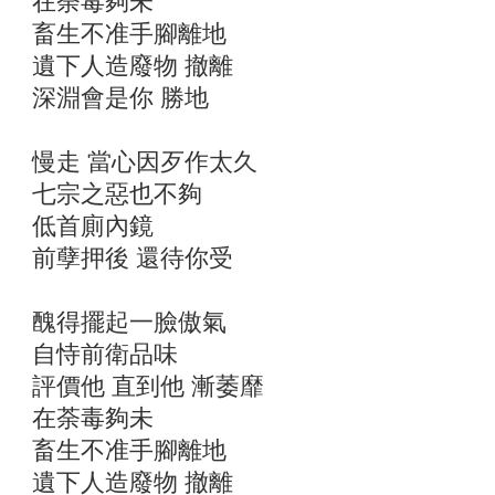
在荼毒夠未
畜生不准手腳離地
遺下人造廢物 撤離
深淵會是你 勝地
慢走 當心因歹作太久
七宗之惡也不夠
低首廁內鏡
前孽押後 還待你受
醜得擺起一臉傲氣
自恃前衛品味
評價他 直到他 漸萎靡
在荼毒夠未
畜生不准手腳離地
遺下人造廢物 撤離