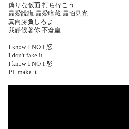
偽りな仮面 打ち砕こう
最愛說謊 最愛暗藏 最怕見光
真向勝負しろよ
我靜候著你 不倉皇
I know I NO I 怒
I don't fake it
I know I NO I 怒
I‘ll make it