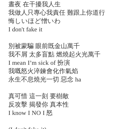
晝夜 在干擾我人生
我做人只專心我責任 難跟上你道行
悔しいほど憎いわ
I don't fake it
別被蒙騙 眼前既金山萬千
我不屑 太多盲點 燃燒起火光萬千
I mean I’m sick of 扮演
我嘅怒火淬鍊會化作氣焰
永生不息燒光一切 惡念 ha
真可惜 這一刻 要樹敵
反攻擊 揭發你 真本性
I know I NO I 怒