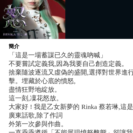
簡介
「這是一場蓄謀已久的靈魂吶喊」
不要嘗試定義我,因為我要自己創造定義。
捨棄隨波逐流又虛偽的盛開,選擇對世界進
擊。埋藏於心底的憤怒,
盡情狂野地綻放。
這一刻,凜花怒放。
大家好 ! 我是乙女新夢的 Rinka 蔡若琳
廣東話歌,除了作詞
外第一次參與作曲。
一直乖乖遵循「不能展現憤怒醜態」卻讓我