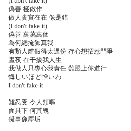
(I don't fake it)
偽善 極做作
做人實實在在 像是錯
(I don't fake it)
偽善 萬萬萬個
為何總掩飾真我
有類人虛假得太過份 存心想招惹鬥爭
晝夜 在干擾我人生
我做人只專心我責任 難跟上你道行
悔しいほど憎いわ
I don't fake it
難忍受 令人類嘔
面具下 何其醜
礙事像塵垢