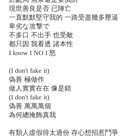
現世善良是否 已陣亡
一直默默堅守我的 一路受盡幾多壓逼
卑劣な攻撃で
不多口 不出手 也受敵
都只因 我看透 諸本性
I know I NO I 怒
(I don't fake it)
偽善 極做作
做人實實在在 像是錯
(I don't fake it)
偽善 萬萬萬個
為何總掩飾真我
有類人虛假得太過份 存心想招惹鬥爭