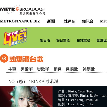
METROFINANCE.BIZ
Met
新聞
財經台
知訊台
節目表
節目重溫
精彩重溫
勁爆派
NO（怒）
/
RINKA 蔡若琳
作曲：Rinka, Oscar Tong
填詞：薑檸樂, Rinka, Rap詞：stone
編曲：Oscar Tong, Jason Kui
監製：Oscar Tong, Rinka