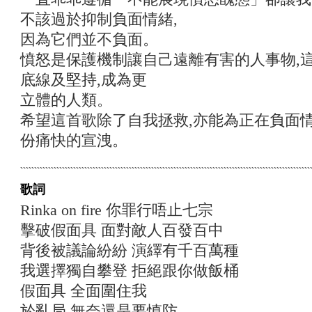
不該過於抑制負面情緒,
因為它們並不負面。
憤怒是保護機制讓自己遠離有害的人事物,
底線及堅持,成為更
立體的人類。
希望這首歌除了自我拯救,亦能為正在負面
份痛快的宣洩。
歌詞
Rinka on fire 你罪行唔止七宗
擊破假面具 面對敵人百發百中
背後被議論紛紛 演繹有千百萬種
我選擇獨自攀登 拒絕跟你做飯桶
假面具 全面圍住我
於亂局 無奈還是要慎防