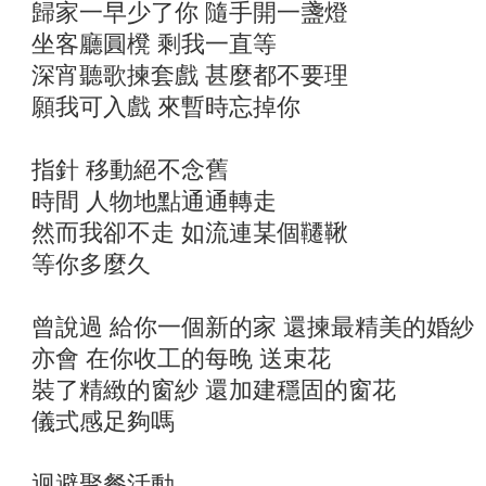
歸家一早少了你 隨手開一盞燈
坐客廳圓櫈 剩我一直等
深宵聽歌揀套戲 甚麼都不要理
願我可入戲 來暫時忘掉你
指針 移動絕不念舊
時間 人物地點通通轉走
然而我卻不走 如流連某個韆鞦
等你多麼久
曾說過 給你一個新的家 還揀最精美的婚紗
亦會 在你收工的每晚 送束花
裝了精緻的窗紗 還加建穩固的窗花
儀式感足夠嗎
迴避聚餐活動