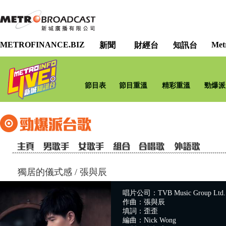
METROFINANCE.BIZ
Met
新聞
財經台
知訊台
節目表
節目重溫
精彩重溫
勁爆派
獨居的儀式感
/
張與辰
唱片公司：TVB Music Group Ltd.
作曲：張與辰
填詞：歪歪
編曲：Nick Wong