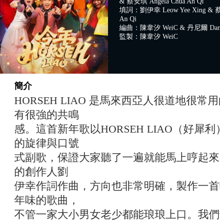
& 蔡安琪 Angela Chua An Qi
填詞：劉伊幸 Leow Yee Xing & 蔡
An Qi
編曲：陳韋汐 WeiC & 丹尼爾 Danie
監製：陳韋汐 WeiC
簡介
HORSEH LIAO 是馬來西亞人很道地很
有很強的共鳴
感。這首新年歌以HORSEH LIAO（好
的旋律與口號
式副歌，保證大家聽了一遍就能馬上哼起來
的創作人劉
伊幸作詞作曲，方向也非常明確，製作一首
年味的歌曲，
不管一家大小男女老少都能琅琅上口。我們