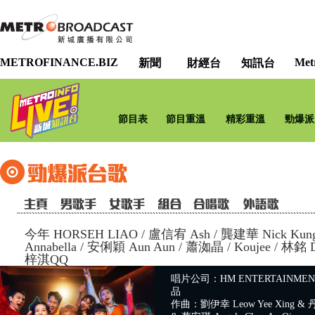
METROFINANCE.BIZ
Met
新聞
財經台
知訊台
節目表
節目重溫
精彩重溫
勁爆派
今年 HORSEH LIAO
/
盧信宥 Ash / 龔建華 Nick Kun
Annabella / 安俐穎 Aun Aun / 蕭洳晶 / Koujee / 林銘 D
梓淇QQ
唱片公司：HM ENTERTAINM
品
作曲：劉伊幸 Leow Yee Xing & 丹尼