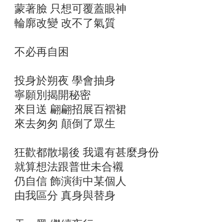
蒙著臉 只想可覆蓋眼神
輪廓改變 改不了氣質
不必再自困
投身於朔夜 學會抽身
寧願別揭開秘密
來目送 翩翩招展百褶裙
來去匆匆 顛倒了眾生
狂歡都散場後 我還有甚麼身份
就算想法跟普世未合襯
仍自信 飾演街中某個人
由我區分 真身與替身