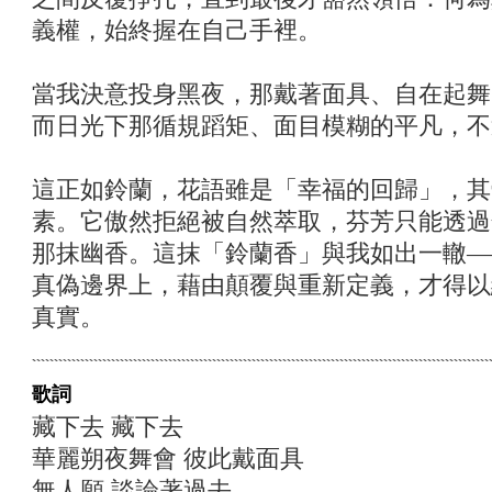
義權，始終握在自己手裡。
當我決意投身黑夜，那戴著面具、自在起舞
而日光下那循規蹈矩、面目模糊的平凡，不
這正如鈴蘭，花語雖是「幸福的回歸」，其
素。它傲然拒絕被自然萃取，芬芳只能透過
那抹幽香。這抹「鈴蘭香」與我如出一轍—
真偽邊界上，藉由顛覆與重新定義，才得以
真實。
歌詞
藏下去 藏下去
華麗朔夜舞會 彼此戴面具
無人願 談論著過去