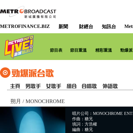
METROFINANCE.BIZ
Met
新聞
財經台
知訊台
節目表
節目重溫
精彩重溫
勁爆派
朔月
/
MONOCHROME
唱片公司：MONOCHROME ENTE
作曲：糖兄
填詞：方浩權
編曲：糖兄