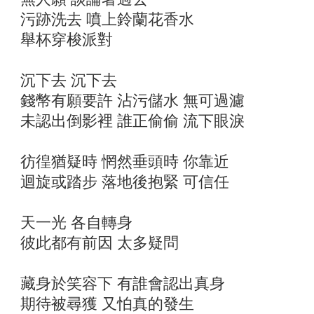
污跡洗去 噴上鈴蘭花香水
舉杯穿梭派對
沉下去 沉下去
錢幣有願要許 沾污儲水 無可過濾
未認出倒影裡 誰正偷偷 流下眼淚
彷徨猶疑時 惘然垂頭時 你靠近
迴旋或踏步 落地後抱緊 可信任
天一光 各自轉身
彼此都有前因 太多疑問
藏身於笑容下 有誰會認出真身
期待被尋獲 又怕真的發生