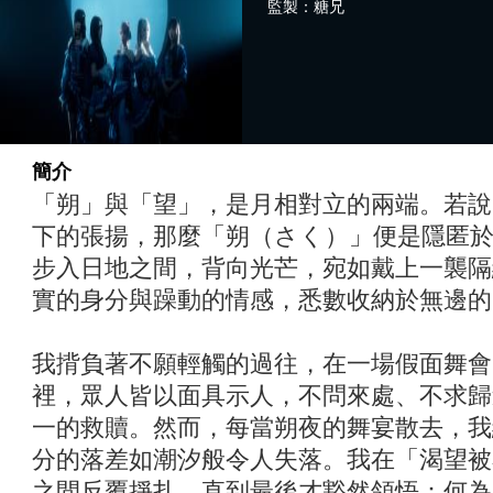
監製：糖兄
簡介
「朔」與「望」，是月相對立的兩端。若說
下的張揚，那麼「朔（さく）」便是隱匿
步入日地之間，背向光芒，宛如戴上一襲隔
實的身分與躁動的情感，悉數收納於無邊的
我揹負著不願輕觸的過往，在一場假面舞會
裡，眾人皆以面具示人，不問來處、不求歸
一的救贖。然而，每當朔夜的舞宴散去，我
分的落差如潮汐般令人失落。我在「渴望被
之間反覆掙扎，直到最後才豁然領悟：何為