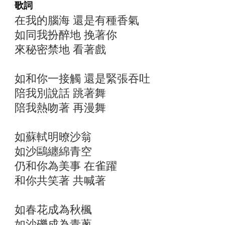
歌詞
在我的腦海 還是有種香氣
如同我扮醉地 挽著你
來秘密禁地 看著戲
如和你一接觸 還是緊張吞吐
陪我別說話 跳著舞
陪我熱吻著 再漫舞
如蘇軾明暸沙翁
如沙鷗纏綿青空
仍和你為美事 在雀躍
和你共笑著 共喊著
如春花成為秋楓
如沙礫成為青蔥