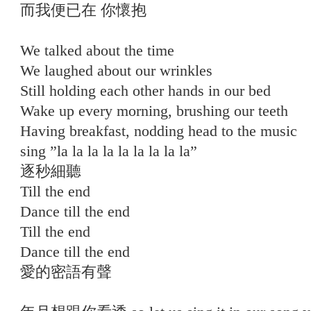
而我便已在 你懷抱
We talked about the time
We laughed about our wrinkles
Still holding each other hands in our bed
Wake up every morning, brushing our teeth
Having breakfast, nodding head to the music
sing ”la la la la la la la la la”
逐秒細聽
Till the end
Dance till the end
Till the end
Dance till the end
愛的密語有聲