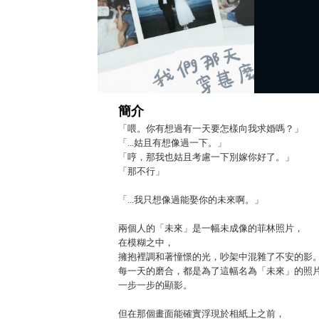
簡介
「喂。你有想過有一天要怎樣向我求婚嗎？」
「...姑且有想像過一下。」
「哼，那我也姑且考慮一下別嫁你好了。」
「那不行」
「...我只想像過能娶你的未來啊。」
兩個人的「未來」是一幅未成像的菲林照片，
在模糊之中，
擁抱裡調和著憧憬的光，吵架中混雜了不安的影
每一天的磨合，都是為了這幅名為「未來」的照
一步一步的顯影。
但在那個畫面能確實浮現於相紙上之前，