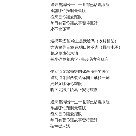
還未曾講出一生一世都已沾濕眼眶
承諾哪怕預製最舊版
從來是你讓愛耀眼
每日有著你讓故事變得童話
永不會孤單
這揭幕煙花 繪上是我臉嗎（收於相架）
旁邊會是古堡 或明日搬的家（擺放木馬）
越說越遠都未怕
每步你亦和應它 / 每步我亦和應它
仍期待穿起婚紗的你牽我手的瞬間
還期待穿黑西裝給你圈上戒指一剎
純銀又哪像你耀眼
吻下去讓片段馬上變得緩慢
還未曾講出一生一世都已沾濕眼眶
承諾哪怕預製最舊版
從來是你讓愛耀眼
每日有著你讓故事變得童話
確幸從未淡