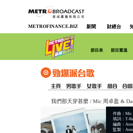
METROFINANCE.BIZ
新聞
財經台
節目表
節目重溫
我們那天穿甚麼
/
Mic 周卓盈 & D
作曲：Mic 周
填詞：T-Re
編曲：Anso
監製：Anso