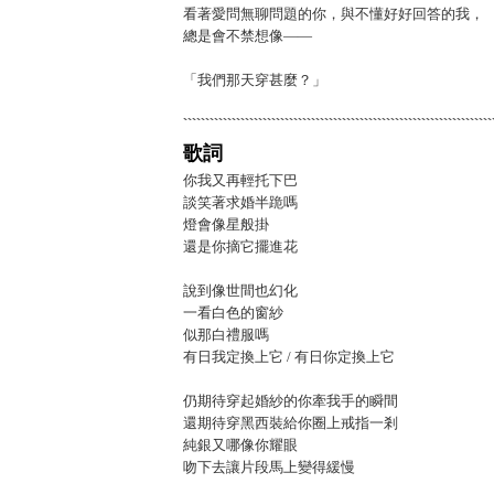
看著愛問無聊問題的你，與不懂好好回答的我，
總是會不禁想像——
「我們那天穿甚麼？」
歌詞
你我又再輕托下巴
談笑著求婚半跪嗎
燈會像星般掛
還是你摘它擺進花
說到像世間也幻化
一看白色的窗紗
似那白禮服嗎
有日我定換上它 / 有日你定換上它
仍期待穿起婚紗的你牽我手的瞬間
還期待穿黑西裝給你圈上戒指一剎
純銀又哪像你耀眼
吻下去讓片段馬上變得緩慢