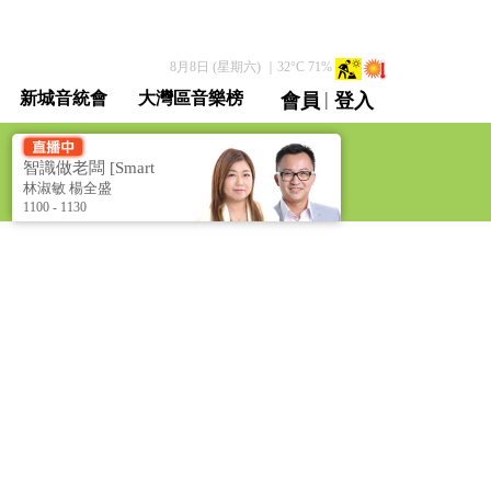
8月8日 (星期六)
｜
32
°C
71
%
|
新城音統會
大灣區音樂榜
會員
登入
直播 / 重溫
智識做老闆 [Smart
Boss]
林淑敏 楊全盛
1100 - 1130