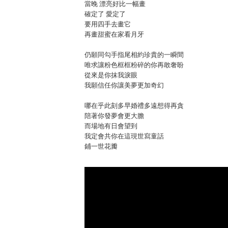
當晚 漂亮好比一幅畫
確定了 愛定了
要用四手去畫它
再畫甜蜜在家看月牙
仍願同勾手指尾相約珍貴的一瞬間
唯求讓粉色框框粉碎的你再敢奢盼
從來是你抹我淚眼
我願信任你讓美夢更加奇幻
哪在乎此刻多早婚禮多遠想得再貪
陪著你發夢會更大膽
而場地有日會望到
我定會共你在這現世寫童話
鋪一世花瓣