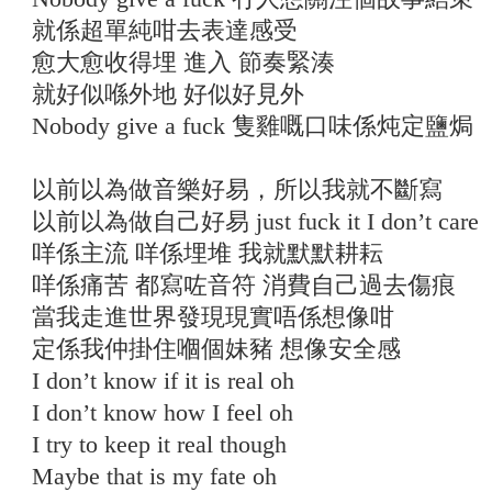
就係超單純咁去表達感受
愈大愈收得埋 進入 節奏緊湊
就好似喺外地 好似好見外
Nobody give a fuck 隻雞嘅口味係炖定鹽焗
以前以為做音樂好易，所以我就不斷寫
以前以為做自己好易 just fuck it I don’t care
咩係主流 咩係埋堆 我就默默耕耘
咩係痛苦 都寫咗音符 消費自己過去傷痕
當我走進世界發現現實唔係想像咁
定係我仲掛住嗰個妹豬 想像安全感
I don’t know if it is real oh
I don’t know how I feel oh
I try to keep it real though
Maybe that is my fate oh