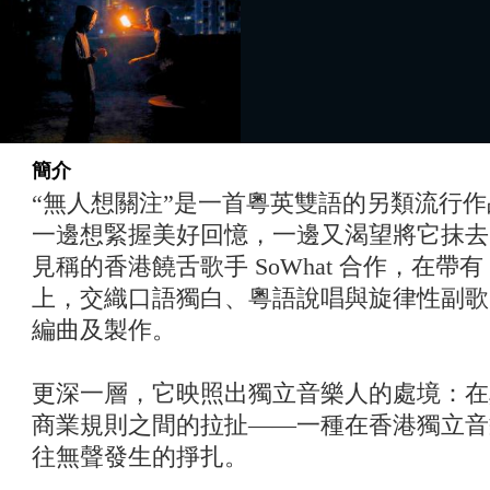
簡介
“無人想關注”是一首粵英雙語的另類流行
一邊想緊握美好回憶，一邊又渴望將它抹去
見稱的香港饒舌歌手 SoWhat 合作，在帶有 s
上，交織口語獨白、粵語說唱與旋律性副歌，並由 
編曲及製作。
更深一層，它映照出獨立音樂人的處境：在
商業規則之間的拉扯——一種在香港獨立音
往無聲發生的掙扎。