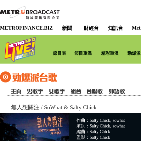
METROFINANCE.BIZ
Met
新聞
財經台
知訊台
節目表
節目重溫
精彩重溫
勁爆派
無人想關注
/
SoWhat & Salty Chick
作曲：$alty Chick, sowhat
填詞：$alty Chick, sowhat
編曲：$alty Chick
監製：$alty Chick