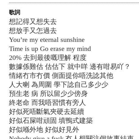
歌詞
想記得又想失去
想放手又怎過去
You’re my eternal sunshine
Time is up Go erase my mind
20% 去到最後嘅理解 程度
數據係難估 估估下 就中咩 邊有咁易吖？
情緒冇市冇價 側面提你唔洗諗其他
人大喇 為周圍 學下諗自己多少少
預生老 病 所以留少少傍身
終老命 而我唔習慣有旁人
好似死唔斷氣夾硬去延續
好似石屎咁頑固 填鴨式建築
好似喺外地 好似好見外
Nobody give a fuck 冇人想關注個故事結束