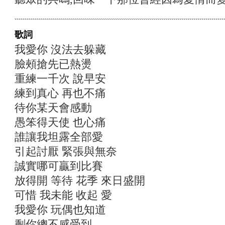
歌詞
我愛你 沒法去躲藏
臉頰搶先已熱燙
重練一千次 說早安
練到真心 再也不痛
待你某天會感動
愚笨得天使 也心痛
誰讓我坦露全部愛
引起討厭 緊張與無奈
誠實哪可贏到比賽
放得開 等待 花季 來日盛開
可惜 我未能 收起 愛
我愛你 玩偶也知道
剩你總不感受到