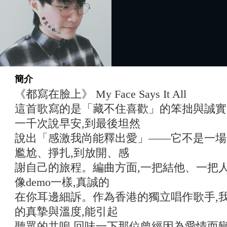
簡介
《都寫在臉上》 My Face Says It All
這首歌寫的是「藏不住喜歡」的笨拙與誠實
一千次說早安,到最後坦然
說出「感激我尚能釋出愛」——它不是一場
尷尬、掙扎,到放開、感
謝自己的旅程。編曲方面,一把結他、一把人
像demo一樣,真誠的
在你耳邊細訴。作為香港的獨立唱作歌手,
的真摯與溫度,能引起
聽眾的共嗚,回味一下那位曾經因為愛情而變