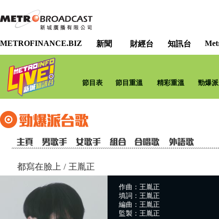
METROFINANCE.BIZ
Met
新聞
財經台
知訊台
節目表
節目重溫
精彩重溫
勁爆派
都寫在臉上
/
王胤正
作曲：王胤正
填詞：王胤正
編曲：王胤正
監製：王胤正