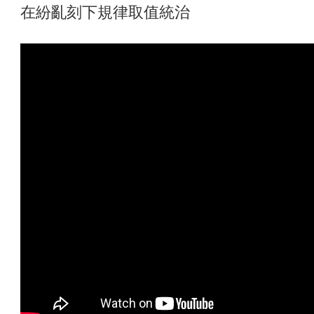
在紛亂刻下規律取值統治