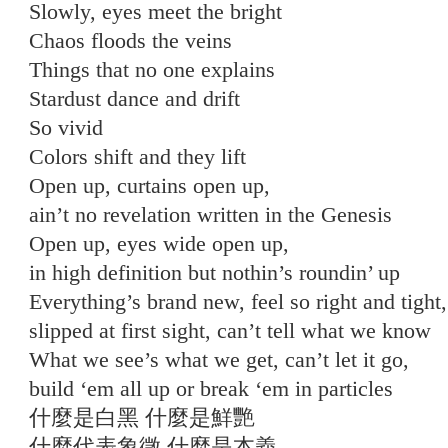
Slowly, eyes meet the bright
Chaos floods the veins
Things that no one explains
Stardust dance and drift
So vivid
Colors shift and they lift
Open up, curtains open up,
ain’t no revelation written in the Genesis
Open up, eyes wide open up,
in high definition but nothin’s roundin’ up
Everything’s brand new, feel so right and tight,
slipped at first sight, can’t tell what we know
What we see’s what we get, can’t let it go,
build ‘em all up or break ‘em in particles
什麼是白黑 什麼是鮮艷
什麼代表象徵 什麼是本義