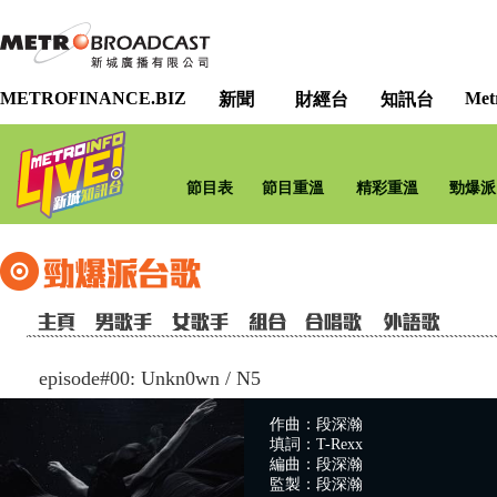
METROFINANCE.BIZ
Met
新聞
財經台
知訊台
節目表
節目重溫
精彩重溫
勁爆派
episode#00: Unkn0wn
/
N5
作曲：段深瀚
填詞：T-Rexx
編曲：段深瀚
監製：段深瀚