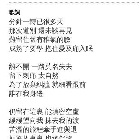
歌詞
分針一轉已很多天
那次道別 還未談再見
難留住舊有稚氣的臉
成熟了要學 抱住愛及痛入眠
離不開 一路莫名失去
留下刺痛 太自然
為了放棄糾纏 就細看跟前
誰在我身邊
仍留在這裏 能填密空虛
緩緩望向我 抹去我的淚
苦澀的旅程牽手進與退
顛簸故事裏 也總伴隨