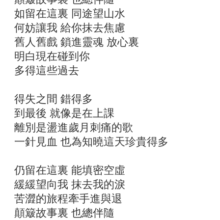
如留在這裏 同途望山水
何妨讓我 給你抹去焦慮
舊人舊戲 鎖進靈魂 放心裏
明白現在碰到你
多得這些過去
得失之間 錯得多
到最後 就像是在上課
離別是盪進歲月刺痛的歌
一針見血 也為知曉這天珍貴得多
仍留在這裏 能填密空虛
緩緩望向我 抹去我的淚
苦澀的旅程牽手進與退
顛簸故事裏 也總伴隨