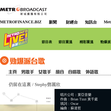
METROFINANCE.BIZ
Met
新聞
財經台
知訊台
節目表
節目重溫
精彩重溫
勁爆派
仍留在這裏
/
Stephy鄧麗欣
唱片公司：寰亞音樂
作曲：Brian Tizzi 黃千庭
填詞：Oscar
編曲：蘇道哲