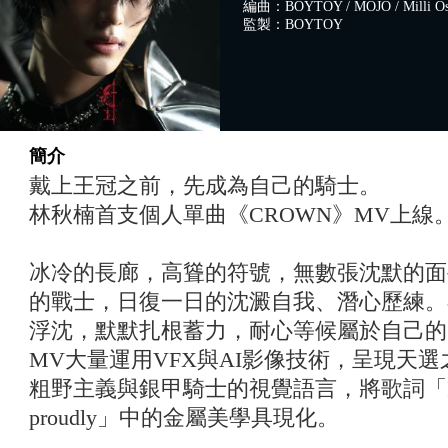
編曲：BOYTOY / MOJO / Milli Osh
監製：BOYTOY
簡介
戴上王冠之前，先成為自己的騎士。
林秋楠首支個人單曲《CROWN》MV上線
冰冷的長廊，高聳的符號，無數張沈默的面
的戰士，日復一日的沈澱自我、潛心歷練。
浮沈，默默扎根蓄力，耐心等候屬於自己的
MV大量運用VFX與AI影像技術，呈現天
粗野主義與銀甲騎士的視覺語言，將歌詞「I run t
proudly」中的金屬美學具現化。