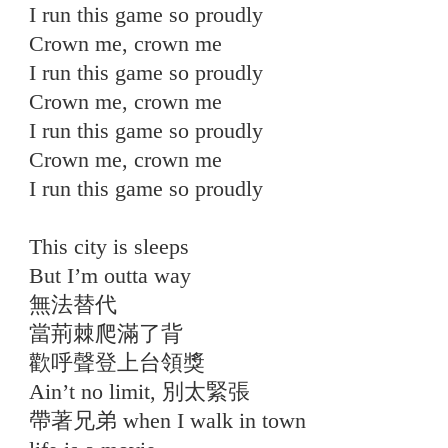
I run this game so proudly
Crown me, crown me
I run this game so proudly
Crown me, crown me
I run this game so proudly
Crown me, crown me
I run this game so proudly
This city is sleeps
But I’m outta way
無法替代
當荊棘爬滿了背
歡呼聲登上台領獎
Ain’t no limit, 別太緊張
帶著兄弟 when I walk in town