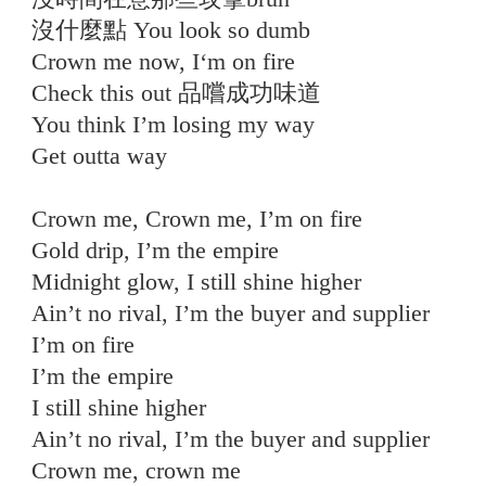
沒什麼點 You look so dumb
Crown me now, I‘m on fire
Check this out 品嚐成功味道
You think I’m losing my way
Get outta way
Crown me, Crown me, I’m on fire
Gold drip, I’m the empire
Midnight glow, I still shine higher
Ain’t no rival, I’m the buyer and supplier
I’m on fire
I’m the empire
I still shine higher
Ain’t no rival, I’m the buyer and supplier
Crown me, crown me