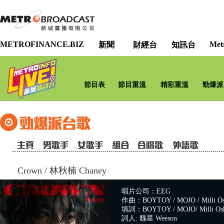
METROFINANCE.BIZ
Met
新聞
財經台
知訊台
節目表
節目重溫
精彩重溫
勁爆派
Crown
/
林秋楠 Chaney
唱片公司：EEG
作曲：BOYTOY / MOJO / Milli Osh
填詞：BOYTOY / MOJO/ Milli Osh
詞人: 魏星 Weeson