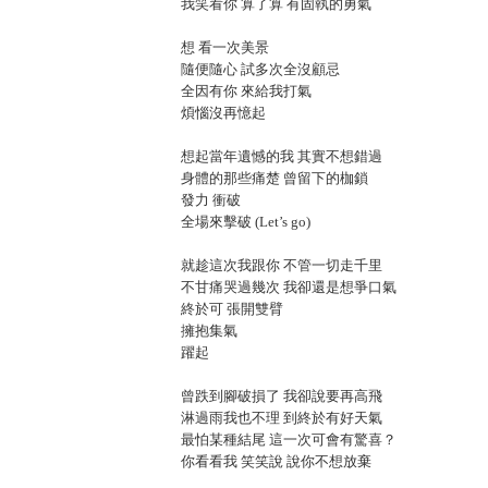
我笑看你 算了算 有固執的勇氣
想 看一次美景
隨便隨心 試多次全沒顧忌
全因有你 來給我打氣
煩惱沒再憶起
想起當年遺憾的我 其實不想錯過
身體的那些痛楚 曾留下的枷鎖
發力 衝破
全場來擊破 (Let’s go)
就趁這次我跟你 不管一切走千里
不甘痛哭過幾次 我卻還是想爭口氣
終於可 張開雙臂
擁抱集氣
躍起
曾跌到腳破損了 我卻說要再高飛
淋過雨我也不理 到終於有好天氣
最怕某種結尾 這一次可會有驚喜？
你看看我 笑笑說 說你不想放棄