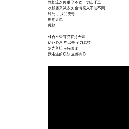
就趁這次再跟你 不管一切走千里
收起痛哭試多次 全情投入不捨不棄
終於可 張開雙臂
擁抱集氣
躍起
可否不管有沒有好天氣
仍花心思 豁出去 全力獻技
陽光普照時時想你
我走過的痕跡 全都有你