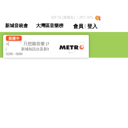
8月7日 (星期五)
｜
28
°C
83
%
|
新城音統會
大灣區音樂榜
會員
登入
直播 / 重溫
ht]
只想聽音樂 [Music All Night]
聯播
新城知訊台及新城財經台聯播
0200 - 0600