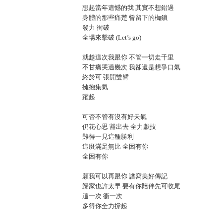
想起當年遺憾的我 其實不想錯過
身體的那些痛楚 曾留下的枷鎖
發力 衝破
全場來擊破 (Let’s go)
就趁這次我跟你 不管一切走千里
不甘痛哭過幾次 我卻還是想爭口氣
終於可 張開雙臂
擁抱集氣
躍起
可否不管有沒有好天氣
仍花心思 豁出去 全力獻技
難得一見這種勝利
這麼滿足無比 全因有你
全因有你
願我可以再跟你 譜寫美好傳記
歸家也許太早 要有你陪伴先可收尾
這一次 衝一次
多得你全力撐起