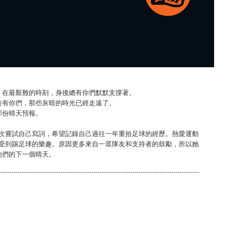
。在最艱難的時刻，身後總有你們默默支撐著。
途有你們，那些灰暗的時光已經走遠了。
那份晴天預報。
再次嘗試自己寫詞，希望記錄自己過往一年重拾足球的經歷。熱愛運動
享受到踢足球的樂趣。原因更多來自一眾隊友和支持者的鼓勵，所以她
他們的下一個晴天。