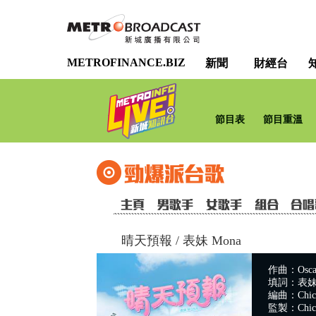
METROFINANCE.BIZ
新聞
財經台
節目表
節目重溫
晴天預報
/
表妹 Mona
作曲：Oscar
填詞：表妹 
編曲：Chick
監製：Chick 