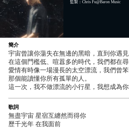
監製：Chris Fu@Baron Music
簡介
宇宙曾讓你蕩失在無邊的黑暗，直到你遇見編號
在這個門檻低、喧囂多的時代，我們都在尋
愛情有時像一場漫長的太空漂流，我們曾笨
那個能讀懂你所有孤單的人。
這一次，我不做漂流的小行星，我想成為你
歌詞
無盡宇宙 星宿互纏然而得你
歷千光年 在我面前