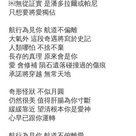
￼無從証實 是潘多拉爾或帕尼
只想要將愛獨佔
航行為見你 航道不偏離
大氣外 這段奇遇將寫於史記
人類哪怕 不捨不棄
長存的真理 原來會是你
愛 會修補 隕石遺落碰撞過的傷痕
承諾將穿越 無常天地
奇形怪狀 不似月圓
仍然很美 值得肝腸為你寸斷
緩緩靠近 望清根本你是愛神
心早已跟你運轉
航行為見你 航道不偏離愛