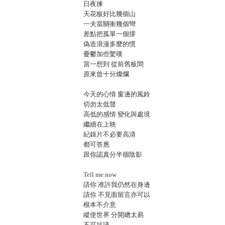
日夜揀
天花板好比幾個山
一夫當關衝幾個彎
差點把孤單一個撐
偽造浪漫多麼的慣
憂鬱加些驚嘆
當一想到 從前舊板間
原來曾十分燦爛
今天的心情 窗邊的風鈴
切勿太低聲
高低的感情 變化與處境
繼續在上映
紀錄片不必要高清
都可答應
跟你認真分半個陰影
Tell me now
請你 准許我仍然在身邊
請你 不見面留言亦可以
根本不介意
縱使世界 分開總太易
不可抗議