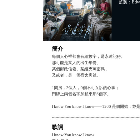
監製：Edward
簡介
每個人心裡都會有組數字，是永遠記得。
那可能是某人的出生年份、
某個郵政信箱、某組夾萬密碼，
又或者，是一個宿舍房號。
1間房，2個人，0個不可互訴的心事；
門牌上兩個名字加起來那6個字。
I know You know I know——1206 
歌詞
I know You know I know