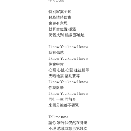
特別寂寞至知
難為情時啟齒
會更有意思
就算當位置 搬遷
仍舊找到 相識 那地址
I know You know I know
我有傷感
I know You know I know
你會中肯
心照 心跳 心聲 往往相等
天暗地震 都別要等
I know You know I know
你我艱辛
I know You know I know
同行一生 同前奔
來回分擔都不要緊
Tell me now
請你 准許我仍然在身邊
不理 感嘆或忘形第幾次