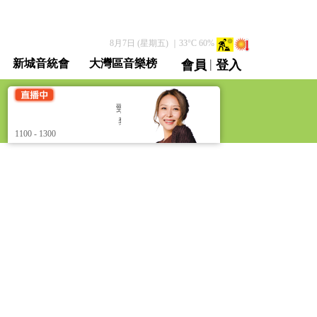
8月7日 (星期五)
｜
33
°C
60
%
|
新城音統會
大灣區音樂榜
會員
登入
直播 / 重溫
勁爆樂勢力 [Hit Power]
勁爆樂勢力 [Hit 
黎莉
黎莉
1100 - 1300