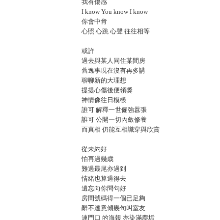
我有傷感
I know You know I know
你會中肯
心照 心跳 心聲 往往相等
或許
過去與某人同住某間房
舊逸事現在沒有再多講
聊聊新的大理想
提提心傷後便領獎
神情像往日模樣
誰可 解釋一世倔強囂張
誰可 公開一切內斂修養
而真相 仍能互相識穿與欣賞
從未約好
怕再過幾歳
難過最尾亦過到
情緒也算過得去
遺忘向你問句好
房間號碼得一個已足夠
辭不達意傾幾句叫室友
連門口 的海報 亦染滿塵垢