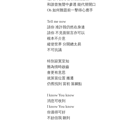
和誰曾無聲中參透 能代替開口
Oh 如何難題前一擊得心應手
Tell me now
請你 准許我仍然在身邊
請你 不見面留言亦可以
根本不介意
縱使世界 分開總太易
不可抗議
特別寂寞至知
難為情時啟齒
會更有意思
就算當位置 搬遷
仍舊找到 當初 落腳點
I know You know
消息可收到
I know You know
你過得可好
不妨信我 聽到