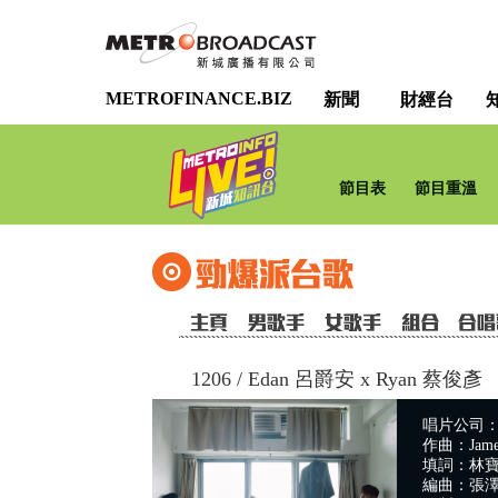
METROFINANCE.BIZ
新聞
財經台
節目表
節目重溫
1206
/
Edan 呂爵安 x Ryan 蔡俊彥
唱片公司
作曲：Jame
填詞：林
編曲：張澤浩 