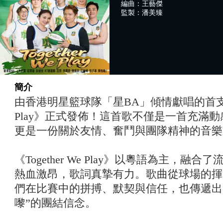
編曲：王藝傑
監製：潘美臻
簡介
由香港明星籃球隊「星BA」傾情獻唱的首支隊歌《
Play》正式發佈！這首歌不僅是一首充滿
更是一份關於友情、奮鬥與團隊精神的音樂
《Together We Play》以粵語為主，
熱血激昂，歌詞真摯有力。歌曲從球場的揮
們在比賽中的拼搏、默契與信任，也傳遞出
嚟”的團結信念。