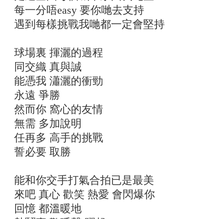
每一分唔easy 要你哋去支持
遇到每樣挑戰我哋都一定會堅持
球場裏 揮灑的過程
同交織 真與誠
能憑我 瀟灑的衝勁
永遠 爭勝
然而你 窩心的友情
無需 多加說明
任再多 高手的挑戰
誓必要 取勝
能和你交手打氣合拍已是最美
來吧 真心 歡笑 熱愛 會閃爆你
回憶 都溫暖地