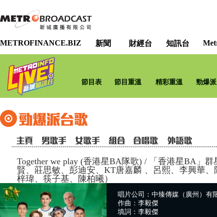
METROFINANCE.BIZ
Met
新聞
財經台
知訊台
節目表
節目重溫
精彩重溫
勁爆派
Together we play (香港星BA隊歌)
/
「香港星BA」群
賢、莊思敏、彭迪安、KT唐嘉麟 、呂熙、李興華、
梓瑋、筷子基、陳柏曦）
唱片公司：中臻傳媒（廣州）有
作曲：李毅傑
填詞：李毅傑