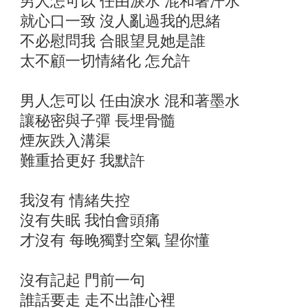
男人怎可以 任由淚水 混和著汗水
就心口一致 沒人亂過我的思緒
不必慰問我 合眼望見她是誰
太不顧一切情緒化 怎允許
男人怎可以 任由淚水 混和著墨水
讓秘密與子彈 長埋骨髓
煙灰跌入溝渠
難重拾更好 我默許
我沒有 情緒失控
沒有失眠 我怕會頭痛
才沒有 每晚獨對空氣 望你懂
沒有記起 門前一句
誰話要走 走不出誰心裡