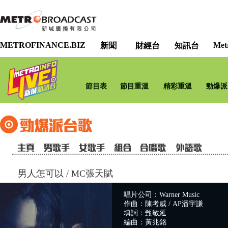
METROFINANCE.BIZ
Met
新聞
財經台
知訊台
節目表
節目重溫
精彩重溫
勁爆派
男人怎可以
/
MC張天賦
唱片公司：Warner Music
作曲：陳考威 / AP潘宇謙
填詞：甄敏延
編曲：黃兆銘