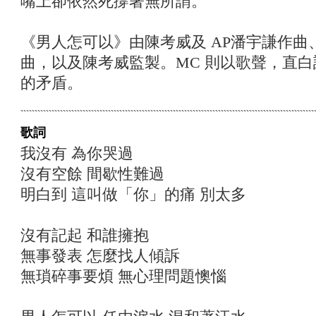
嘴上卻依然死撐著無所謂。
《男人怎可以》由陳考威及 AP潘宇謙作
曲，以及陳考威監製。MC 則以歌聲，直
的矛盾。
歌詞
我沒有 為你哭過
沒有空餘 間歇性難過
明白到 這叫做「你」的痛 別太多
沒有記起 和誰擁抱
無事發表 怎麼找人傾訴
無瑣碎事要煩 無心理問題懊惱