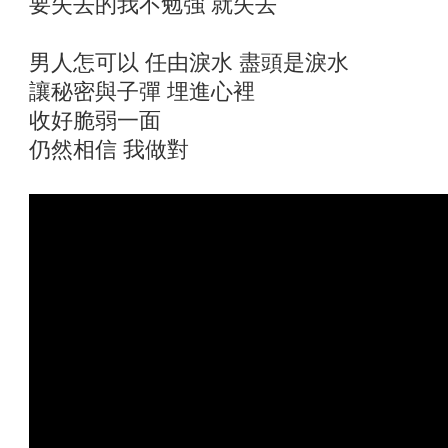
要失去的我不勉強 就失去
男人怎可以 任由淚水 盡頭是淚水
讓秘密與子彈 埋進心裡
收好脆弱一面
仍然相信 我做對