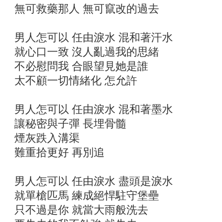
無可救藥那人 無可竄改的過去
男人怎可以 任由淚水 混和著汗水
就心口一致 沒人亂過我的思緒
不必慰問我 合眼望見她是誰
太不顧一切情緒化 怎允許
男人怎可以 任由淚水 混和著墨水
讓秘密與子彈 長埋骨髓
煙灰跌入溝渠
難重拾更好 再別追
男人怎可以 任由淚水 盡頭是淚水
就單槍匹馬 練成絕悍駐守堡壘
只不過是你 就當大雨般洗去