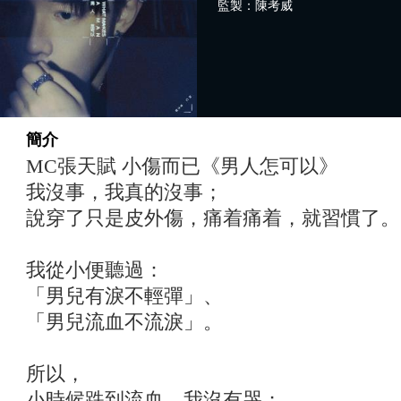
監製：陳考威
簡介
MC張天賦 小傷而已《男人怎可以》
我沒事，我真的沒事；
說穿了只是皮外傷，痛着痛着，就習慣了。
我從小便聽過：
「男兒有淚不輕彈」、
「男兒流血不流淚」。
所以，
小時候跌到流血，我沒有哭；