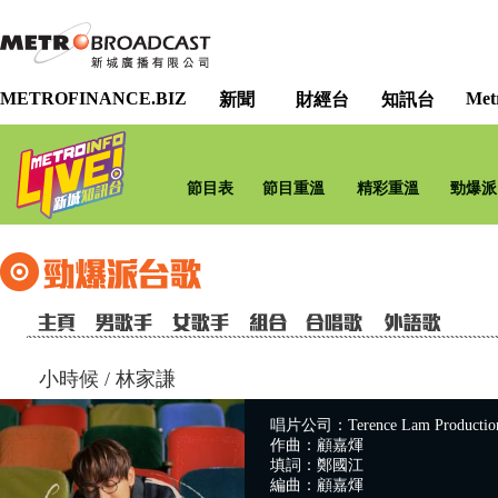
METROFINANCE.BIZ
Met
新聞
財經台
知訊台
節目表
節目重溫
精彩重溫
勁爆派
小時候
/
林家謙
唱片公司：Terence Lam Production
作曲：顧嘉煇
填詞：鄭國江
編曲：顧嘉煇