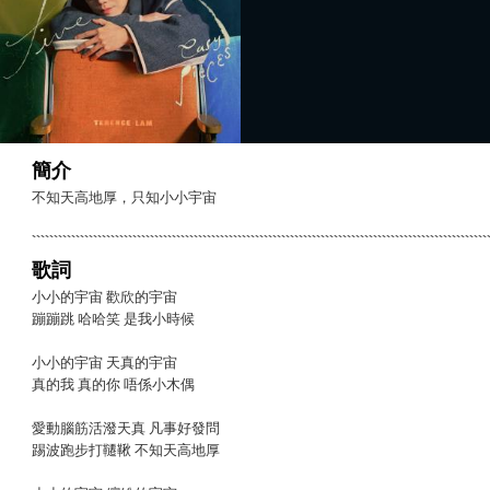
簡介
不知天高地厚，只知小小宇宙
歌詞
小小的宇宙 歡欣的宇宙
蹦蹦跳 哈哈笑 是我小時候
小小的宇宙 天真的宇宙
真的我 真的你 唔係小木偶
愛動腦筋活潑天真 凡事好發問
踢波跑步打韆鞦 不知天高地厚