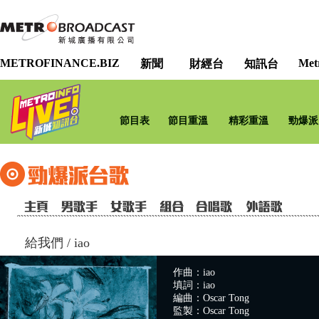
METROFINANCE.BIZ
Met
新聞
財經台
知訊台
節目表
節目重溫
精彩重溫
勁爆派
給我們
/
iao
作曲：iao
填詞：iao
編曲：Oscar Tong
監製：Oscar Tong