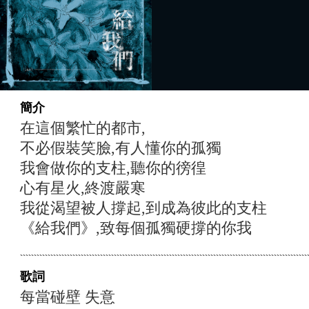
簡介
在這個繁忙的都市,
不必假裝笑臉,有人懂你的孤獨
我會做你的支柱,聽你的徬徨
心有星火,終渡嚴寒
我從渴望被人撐起,到成為彼此的支柱
《給我們》,致每個孤獨硬撐的你我
歌詞
每當碰壁 失意