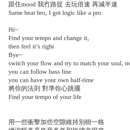
跟住mood 我冇路捉 去玩倍速 再減半速
Same beat bro, I got logic like a pro
Hi~
Find your tempo and change it,
then feel it’s right
Bye~
switch your flow and try to match your soul, ma
you can follow bass line
you can have your own half-time
將你的法則 對準你心跳擺
Find your tempo of your life
用一些衝擊加些空隙維持別樹一格