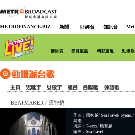
METROFINANCE.BIZ
Met
新聞
財經台
知訊台
節目表
節目重溫
精彩重溫
勁爆派
BEATMAKER
/
應智越
作曲：應智越/ SeaTravel/ Syamil/ C
瀚揚
填詞：T-rexx/ 應智越
編曲：SeaTravel