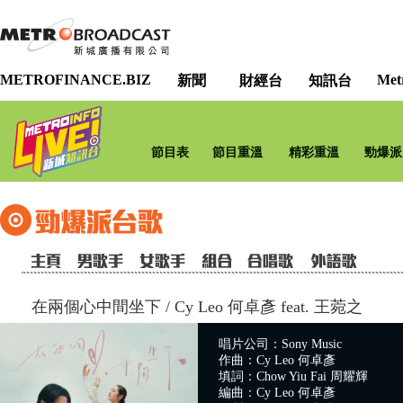
METROFINANCE.BIZ
Met
新聞
財經台
知訊台
節目表
節目重溫
精彩重溫
勁爆派
在兩個心中間坐下
/
Cy Leo 何卓彥 feat. 王菀之
唱片公司：Sony Music
作曲：Cy Leo 何卓彥
填詞：Chow Yiu Fai 周耀輝
編曲：Cy Leo 何卓彥