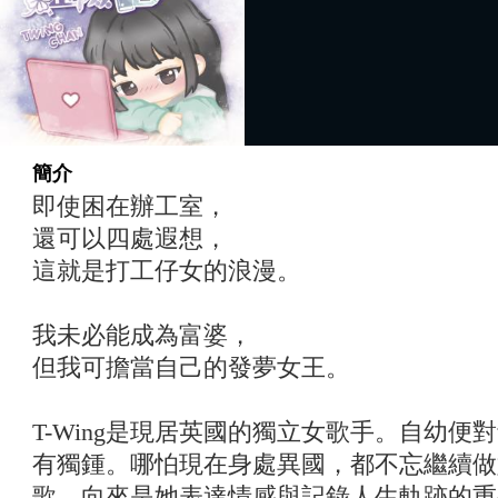
簡介
即使困在辦工室，
還可以四處遐想，
這就是打工仔女的浪漫。
我未必能成為富婆，
但我可擔當自己的發夢女王。
T-Wing是現居英國的獨立女歌手。自幼
有獨鍾。哪怕現在身處異國，都不忘繼續做
歌，向來是她表達情感與記錄人生軌跡的重