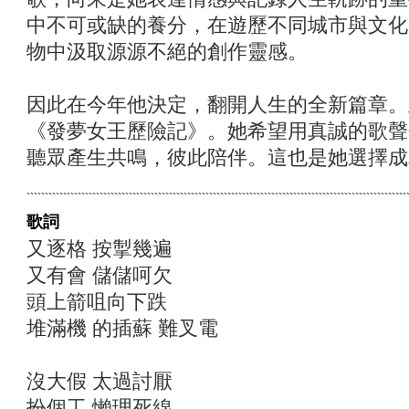
中不可或缺的養分，在遊歷不同城市與文化
物中汲取源源不絕的創作靈感。
因此在今年他決定，翻開人生的全新篇章。
《發夢女王歷險記》。她希望用真誠的歌聲
聽眾產生共鳴，彼此陪伴。這也是她選擇成
歌詞
又逐格 按掣幾遍
又有會 儲儲呵欠
頭上箭咀向下跌
堆滿機 的插蘇 難叉電
沒大假 太過討厭
扮個工 懶理死線