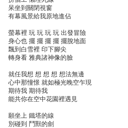
呆坐到關閉視窗
有幕風景給我原地進佔
螢幕裡 玩 玩 玩 玩 出發冒險
身心也 擺 擺 擺 擺 擺脫地面
飄到白雪裡 印下腳尖
轉身看 雅典諸神像的臉
就任我想 想 想 想 想法無邊
心中那憧憬 就如極光晚空乍現
期待我 期待我
能共你在空中花園裡遇見
願坐上 鐵塔的線
別碰到 鬥獸的劍