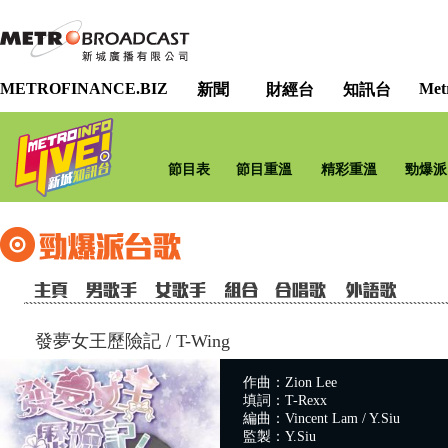
METROFINANCE.BIZ
Met
新聞
財經台
知訊台
節目表
節目重溫
精彩重溫
勁爆派
發夢女王歷險記
/
T-Wing
作曲：Zion Lee
填詞：T-Rexx
編曲：Vincent Lam / Y.Siu
監製：Y.Siu