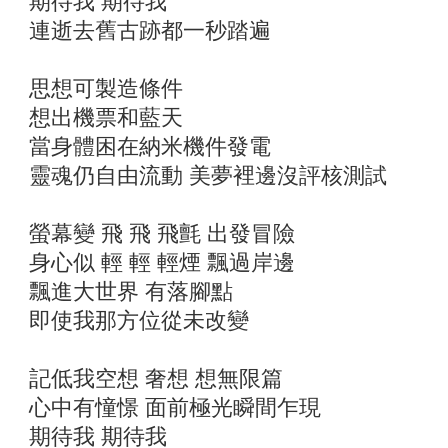
期待我 期待我
連逝去舊古跡都一秒踏遍
思想可製造條件
想出機票和藍天
當身體困在納米機件發電
靈魂仍自由流動 美夢裡邊沒評核測試
螢幕變 飛 飛 飛氈 出發冒險
身心似 輕 輕 輕煙 飄過岸邊
飄進大世界 有落腳點
即使我那方位從未改變
記低我空想 奢想 想無限篇
心中有憧憬 面前極光瞬間乍現
期待我 期待我