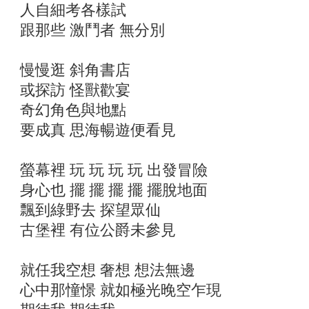
人自細考各樣試
跟那些 激鬥者 無分別
慢慢逛 斜角書店
或探訪 怪獸歡宴
奇幻角色與地點
要成真 思海暢遊便看見
螢幕裡 玩 玩 玩 玩 出發冒險
身心也 擺 擺 擺 擺 擺脫地面
飄到綠野去 探望眾仙
古堡裡 有位公爵未參見
就任我空想 奢想 想法無邊
心中那憧憬 就如極光晚空乍現