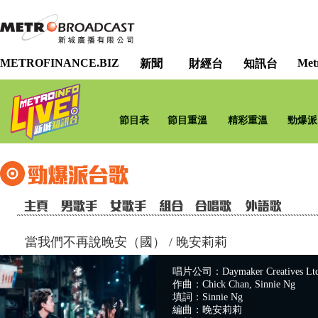
METROFINANCE.BIZ
Met
新聞
財經台
知訊台
節目表
節目重溫
精彩重溫
勁爆派
當我們不再說晚安（國）
/
晚安莉莉
唱片公司：Daymaker Creatives Lt
作曲：Chick Chan, Sinnie Ng
填詞：Sinnie Ng
編曲：晚安莉莉