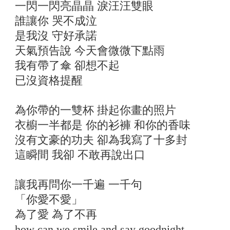
一閃一閃亮晶晶 淚汪汪雙眼
誰讓你 哭不成泣
是我沒 守好承諾
天氣預告說 今天會微微下點雨
我有帶了傘 卻想不起
已沒資格提醒
為你帶的一雙杯 掛起你畫的照片
衣櫥一半都是 你的衫褲 和你的香味
沒有文豪的功夫 卻為我寫了十多封
這瞬間 我卻 不敢再說出口
讓我再問你一千遍 一千句
「你愛不愛」
為了愛 為了不再
how can we smile and say goodnight