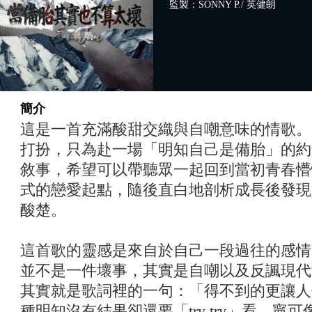
監製：SONNY P./ 英健朗
簡介
這是一首充滿酸甜交織與自嘲意味的情歌。
打扮，只為赴一場「明知自己是備胎」的約
敘事，希望可以帶聽眾一起回到當初青春懵
式的戀愛起點，隨後直白地剖析成長後發現
酸楚。
這首歌的靈感是來自於自己一段過往的感情
並不是一件壞事，其實是自嘲以及反諷現代
其實就是歌詞裡的一句：「得不到的更讓人
種明知沒有結果卻還要「try try」看、