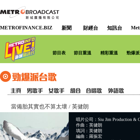
METROFINANCE.BIZ
Met
新聞
財經台
知訊台
節目表
節目重溫
精彩重溫
勁爆派
當備胎其實也不算太壞
/
英健朗
唱片公司：Siu Jim Production & C
作曲：英健朗
填詞：英健朗
編曲：羅振宏