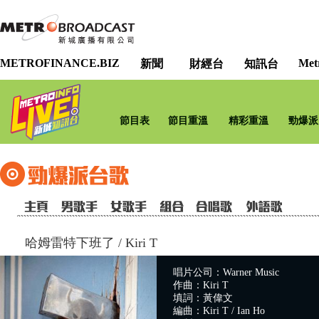
METROFINANCE.BIZ
Met
新聞
財經台
知訊台
節目表
節目重溫
精彩重溫
勁爆派
哈姆雷特下班了
/
Kiri T
唱片公司：Warner Music
作曲：Kiri T
填詞：黃偉文
編曲：Kiri T / Ian Ho