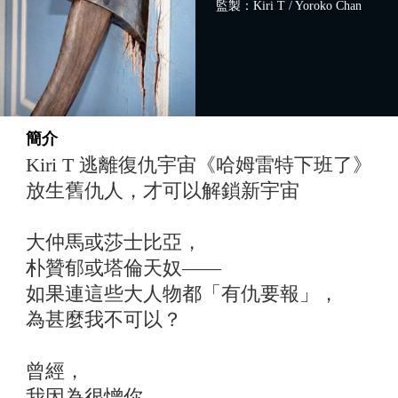
監製：Kiri T / Yoroko Chan
簡介
Kiri T 逃離復仇宇宙《哈姆雷特下班了》
放生舊仇人，才可以解鎖新宇宙
大仲馬或莎士比亞，
朴贊郁或塔倫天奴——
如果連這些大人物都「有仇要報」，
為甚麼我不可以？
曾經，
我因為很憎你，