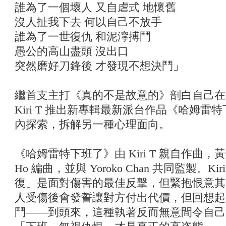
誰為了一個壞人 又自虐式 地懷舊
沒人扯我下去 何以自己不放手
誰為了一世復仇 和泥濘搏鬥
愚公的高山盡頭 沒出口
突然磨好刀鋒後 才發現不想決鬥」
繼首支主打《真的不是故意的》剖白自己在
Kiri T 推出新專輯最新派台作品《哈姆
內探索，拆解另一種心理面向。
《哈姆雷特下班了》由 Kiri T 親自作曲，黃偉文
Ho 編曲，並與 Yoroko Chan 共同監製。
復」是面對傷害的最佳反擊，但緊抱恨意其
人受傷後會發誓讓對方付出代價，但回想起
鬥——到頭來，這種執著反而無意間令自己