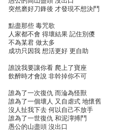
愚公的高山盡頭 沒出口
突然磨好刀鋒後 才發現不想決鬥
點盡那些 毒咒歌
人家都不會 得壞結果 記住別儍
不為某君 做太多
成功只因我 想活更好 更自助
誰說我要讓你看 爬上了寶座
飲醉時才會說 非幹掉你不可
誰為了一次復仇 而淪為怪獸
誰為了一個壞人 又自虐式 地懷舊
沒人扯我下去 何以自己不放手
誰為了一世復仇 和泥濘搏鬥
愚公的山盡頭 沒出口