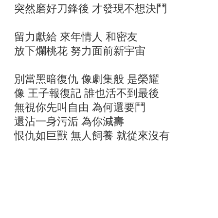
突然磨好刀鋒後 才發現不想決鬥
留力獻給 來年情人 和密友
放下爛桃花 努力面前新宇宙
別當黑暗復仇 像劇集般 是榮耀
像 王子報復記 誰也活不到最後
無視你先叫自由 為何還要鬥
還沾一身污洉 為你減壽
恨仇如巨獸 無人飼養 就從來沒有