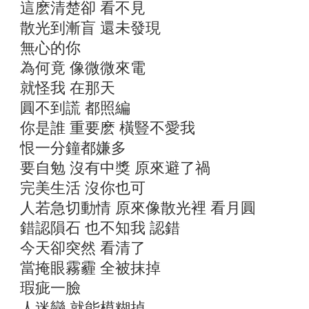
這麽清楚卻 看不見
散光到漸盲 還未發現
無心的你
為何竟 像微微來電
就怪我 在那天
圓不到謊 都照編
你是誰 重要麽 橫豎不愛我
恨一分鐘都嫌多
要自勉 沒有中獎 原來避了禍
完美生活 沒你也可
人若急切動情 原來像散光裡 看月圓
錯認隕石 也不知我 認錯
今天卻突然 看清了
當掩眼霧霾 全被抹掉
瑕疵一臉
人迷戀 就能模糊掉