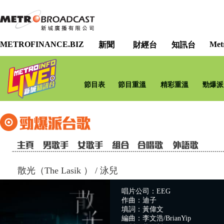
METROFINANCE.BIZ
Met
新聞
財經台
知訊台
節目表
節目重溫
精彩重溫
勁爆派
散光（The Lasik ）
/
泳兒
唱片公司：EEG
作曲：迪子
填詞：黃偉文
編曲：李文浩/BrianYip