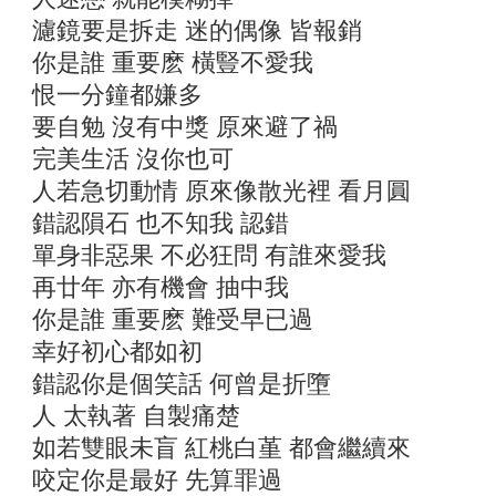
濾鏡要是拆走 迷的偶像 皆報銷
你是誰 重要麽 橫豎不愛我
恨一分鐘都嫌多
要自勉 沒有中獎 原來避了禍
完美生活 沒你也可
人若急切動情 原來像散光裡 看月圓
錯認隕石 也不知我 認錯
單身非惡果 不必狂問 有誰來愛我
再廿年 亦有機會 抽中我
你是誰 重要麽 難受早已過
幸好初心都如初
錯認你是個笑話 何曾是折墮
人 太執著 自製痛楚
如若雙眼未盲 紅桃白堇 都會繼續來
咬定你是最好 先算罪過