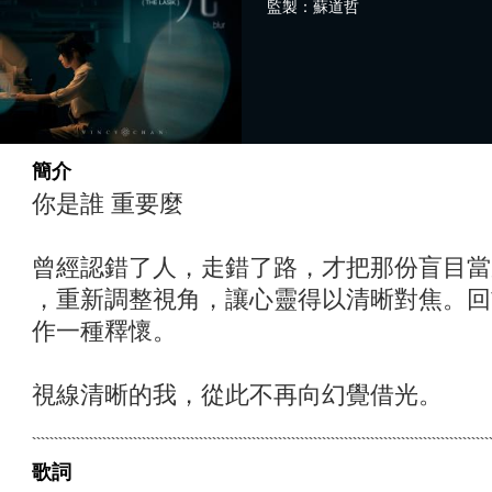
監製：蘇道哲
簡介
你是誰 重要麼
曾經認錯了人，走錯了路，才把那份盲目當
，重新調整視角，讓心靈得以清晰對焦。回
作一種釋懷。
視線清晰的我，從此不再向幻覺借光。
歌詞