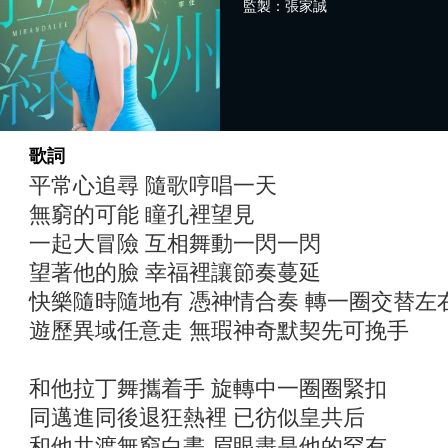
監製：張家誠
歌詞
平常心追尋 隨歌哼唱一天
無窮的可能 瞳孔裡望見
一起大冒險 互相舞動一閃一閃
望著他的臉 幸福裡讓節奏蔓延
快樂隨時隨地有 憑神情合奏 轉一圈交替左
遊歷異域任意走 無瑕神奇默契先可挽手
和他拉丁舞攜着手 旋轉中一圈圈緊扣
同邁進同後退狂熱裡 已彷似皇共后
和他共渡無窮白晝 眉眼盡是他的罕有