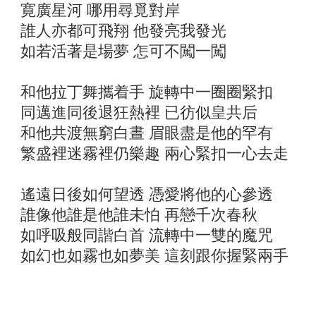
寛廣星河 哪用尋覓對岸
誰人亦都可飛翔 他發亮我發光
如若活著是場夢 怎可不闖一闖
和他拉丁舞攜着手 旋轉中一圈圈緊扣
同邁進同後退狂熱裡 已彷似皇共后
和他共渡無窮白晝 眉眼盡是他的罕有
繁盛裡迷霧裡仍樂趣 兩心緊扣一心去走
遙遠日後如何望透 憑愛將他的心參透
誰像他誰是他誰未怕 再戀千次春秋
如呼吸般同諧白首 流轉中一雙的魔咒
如幻也如霧也如夢美 這刻跟你握緊兩手