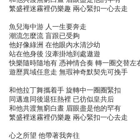
繁盛裡迷霧裡仍樂趣 兩心緊扣一心去走
魚兒海中游 人一生要奔走
潮流怎麼流 盲跟已受夠
他好像綠洲 在他眼內水清沙幼
站在他身後 沒牽掛地到處遨遊
快樂隨時隨地有 憑神情合奏 轉一圈交替左
遊歷異域任意走 無瑕神奇默契先可挽手
和他拉丁舞攜着手 旋轉中一圈圈緊扣
同邁進同後退狂熱裡 已彷似皇共后
和他共渡無窮白晝 眉眼盡是他的罕有
繁盛裡迷霧裡仍樂趣 兩心緊扣一心去走
心之所望 他帶著我奔往