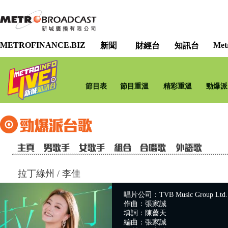
METROFINANCE.BIZ
Met
新聞
財經台
知訊台
節目表
節目重溫
精彩重溫
勁爆派
拉丁綠州
/
李佳
唱片公司：TVB Music Group Ltd.
作曲：張家誠
填詞：陳薔天
編曲：張家誠