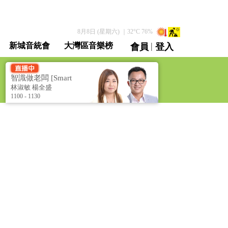
8月8日 (星期六)
｜
32
°C
76
%
|
新城音統會
大灣區音樂榜
會員
登入
直播 / 重溫
智識做老闆 [Smart
Boss]
林淑敏 楊全盛
1100 - 1130