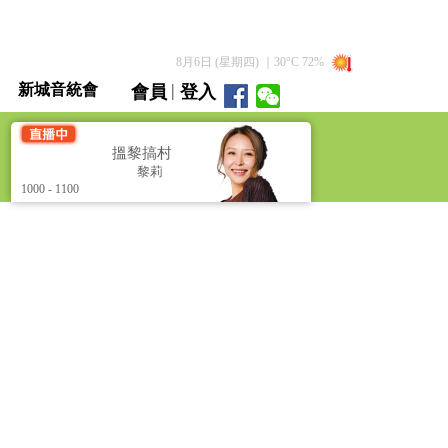
8月6日 (星期四)
｜
30
°C
72
%
|
新城音統會
會員
登入
直播 / 重溫
搵黎搞村 [As Chris Says]
搵黎搞村 [As Chris Sa
黎莉
黎莉
1000 - 1100