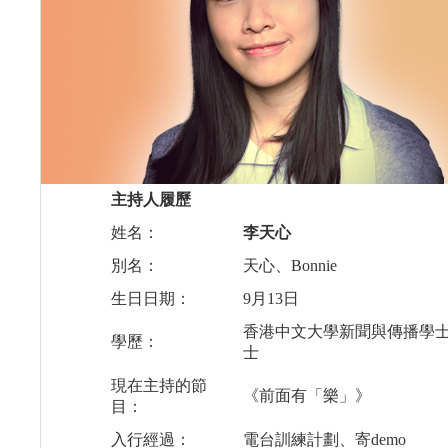
主持人履歷
姓名：
李天心
別名：
天心、Bonnie
生日日期：
9月13日
香港中文大學新聞與傳播學
學歷：
士
現在主持的節
《前面有「樂」》
目：
入行經過：
電台訓練計劃、寄demo