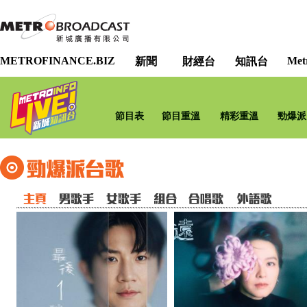
METROFINANCE.BIZ
Met
新聞
財經台
知訊台
節目表
節目重溫
精彩重溫
勁爆派