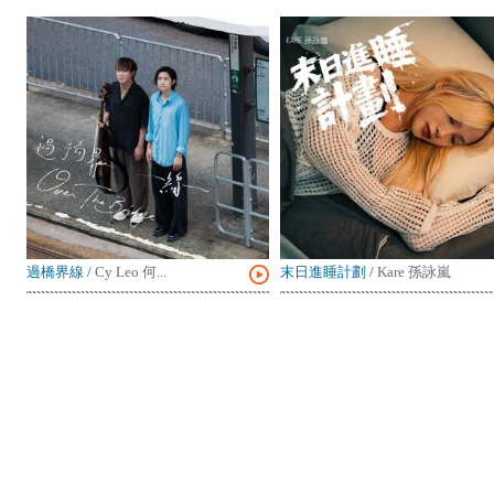
過橋界線
/
Cy Leo 何...
末日進睡計劃
/
Kare 孫詠嵐