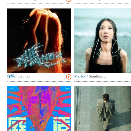
悍馬
/
Stephani...
Ms. Icy
/
Sumling ...