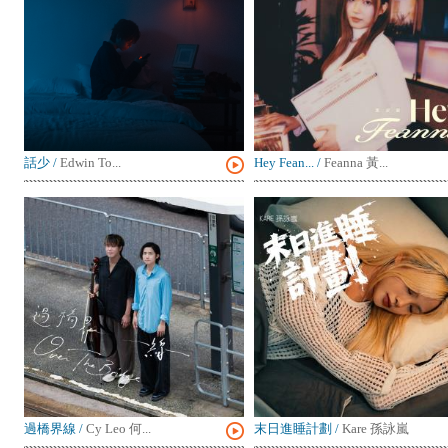
話少
/
Edwin To...
Hey Fean...
/
Feanna 黃...
過橋界線
/
Cy Leo 何...
末日進睡計劃
/
Kare 孫詠嵐