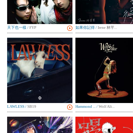
天下也一樣
/
FYP
如果你記得
/
Irene 林芊...
LAWLESS
/
SB19
Hammond ...
/
Wolf Ali...