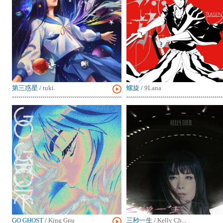
第三惑星
/
tuki.
螺旋
/
9Lana
GO GHOST
/
King Gnu
三秒一生
/
Kelly Ch...