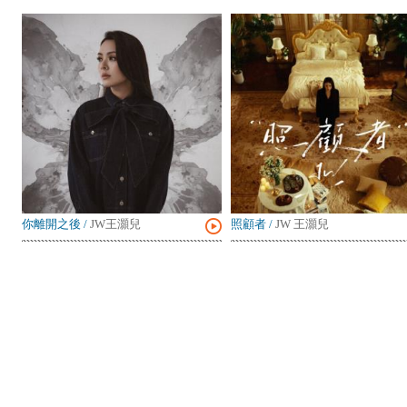
你離開之後
/
JW王灝兒
照顧者
/
JW 王灝兒