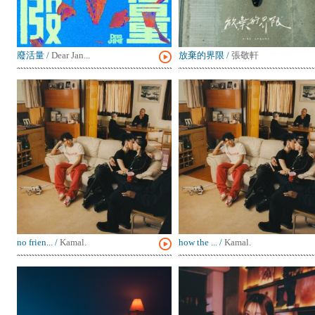
廢活量
/
Dear Jan...
放棄的界限
/
張敬軒
no frien...
/
Kamal.
how the ...
/
Kamal.