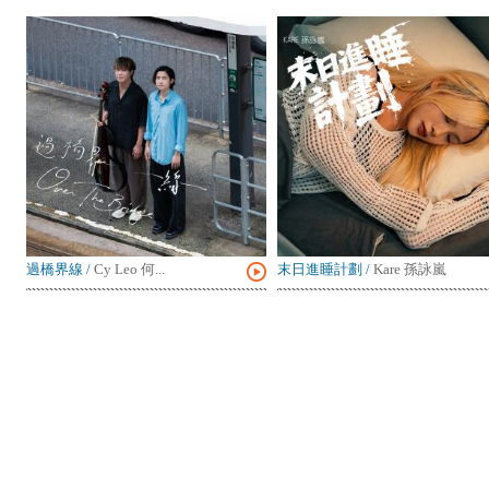
過橋界線
/
Cy Leo 何...
末日進睡計劃
/
Kare 孫詠嵐