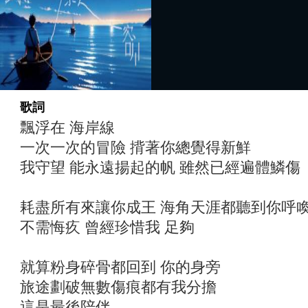
歌詞
飄浮在 海岸線
一次一次的冒險 揹著你總覺得新鮮
我守望 能永遠揚起的帆 雖然已經遍體鱗傷
耗盡所有來讓你成王 海角天涯都聽到你呼
不需悔疚 曾經珍惜我 足夠
就算粉身碎骨都回到 你的身旁
旅途劃破無數傷痕都有我分擔
這是最後陪伴