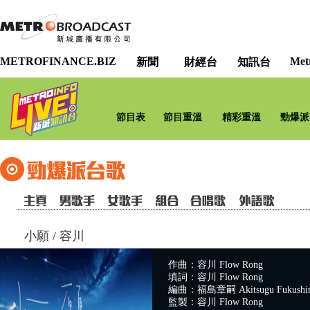
METROFINANCE.BIZ
Met
新聞
財經台
知訊台
節目表
節目重溫
精彩重溫
勁爆派
小願
/
容川
作曲：容川 Flow Rong
填詞：容川 Flow Rong
編曲：福島章嗣 Akitsugu Fukushi
監製：容川 Flow Rong