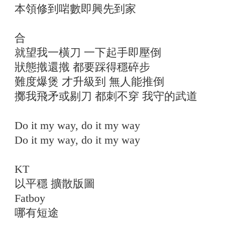
本領修到啱數即興先到家
合
就望我一橫刀 一下起手即壓倒
狀態撠還撠 都要踩得穩碎步
難度爆煲 才升級到 無人能推倒
擲我飛矛或剔刀 都刺不穿 我守的武道
Do it my way, do it my way
Do it my way, do it my way
KT
以平穩 擴散版圖
Fatboy
哪有短途