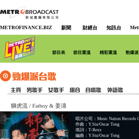
METROFINANCE.BIZ
Met
新聞
財經台
知訊台
節目表
節目重溫
精彩重溫
勁爆派
獅虎流
/
Fatboy & 姜濤
唱片公司：Music Nation Records C
作曲：Y.Siu/Oscar Tong
填詞：T-Rexx
編曲：Y.Siu/Oscar Tong