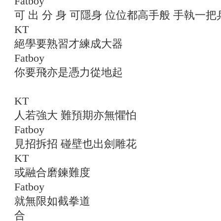
Fatboy
可 出 分 身 可隱身 位位都高手般 手執一
KT
絕學要熟習才練成大器
Fatboy
你要飛亦是憑力從地起
KT
人若強大 難預期亦無懼怕
Fatboy
見招拆招 碰壁也出劍雕花
KT
或融合磨鍊難度
Fatboy
就無限如截拳道
合