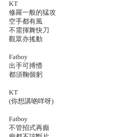
KT
修羅一般的猛攻
空手都有風
不需揮舞快刀
觀眾亦搖動
Fatboy
出手可搏懵
都須鞠個躬
KT
(你想講啲咩呀)
Fatboy
不管招式再癲
癲都不該斷片