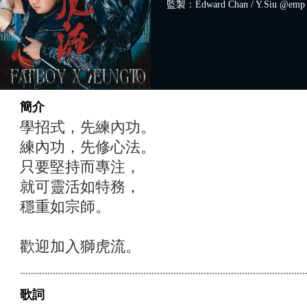
監製：Edward Chan / Y.Siu @emp
簡介
學招式，先練內功。
練內功，先修心法。
只要堅持而專注，
就可靈活如特務，
穩重如宗師。
歡迎加入獅虎流。
歌詞