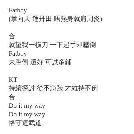
Fatboy
(掌向天 運丹田 唔熱身就肩周炎)
合
就望我一橫刀 一下起手即壓倒
Fatboy
未壓倒 還好 可試多鋪
KT
持續探討 從不急躁 才維持不倒
合
Do it my way
Do it my way
恪守這武道