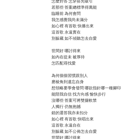
怎麼對答 怎穿搭先吸引
若那些 答案總標準得萬能
臨睡前 為何會問
我怎感覺我尚未滿分
如心裡 有首歌 快播出來
這首歌 永遠實在
別躲藏 如不傾聽怎去自愛
世間好 哪討得來
如內在從未 被厚待
怎匹配尋找愛
為何個個習慣跟別人
磨棱角到遺忘自身
想領略要學會發問 哪款指針哪一種腳印
能陪我自信 找方向感 愉快步行
沒哪些 答案可將雙腿軟禁
人獨行 仍無抱撼
錯的選答我亦未扣分
如心裡 有首歌 快唱出來
這首歌 永遠自在
別躲藏 如不公佈怎去自愛
世間好 哪討得來