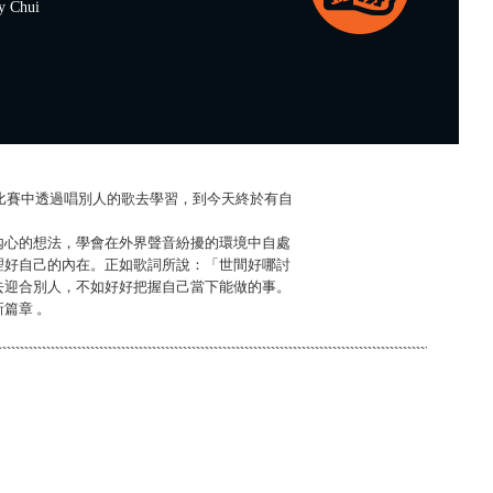
 Chui
在比賽中透過唱別人的歌去學習，到今天終於有自
內心的想法，學會在外界聲音紛擾的環境中自處
理好自己的內在。正如歌詞所說：「世間好哪討
去迎合別人，不如好好把握自己當下能做的事。
篇章 。