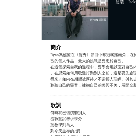
監製：Jacky
簡介
Ryan馮熙燮在《聲秀》節目中奪冠嶄露頭角，
己的個人作品，最大的挑戰是要忠於自己。
在這個探索自我的過程中，要學會坦誠面對自己
。在思索如何用歌聲打動別人之前，還是要先處
得來／如內在期望被厚待／不需搏人理睬」與其
聆聽自己的聲音，擁抱自己的美與不美，展開全新
歌詞
何時我已習慣聽別人
從聆聽試尋求學分
聽教學到為人
到今天生存的指引