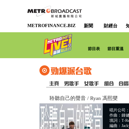
METROFINANCE.BIZ
新聞
財經台
節目表
節目重溫
聆聽自己的聲音
/
Ryan 馮熙燮
唱片公司：All
作曲：鍾
填詞：T-Re
編曲：Jacky