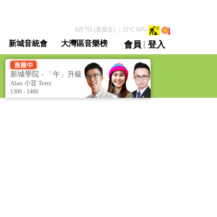
8月7日 (星期五)
｜
33
°C
64
%
|
新城音統會
大灣區音樂榜
會員
登入
直播 / 重溫
新城學院 - 「午」升級
學堂 [Metro Academy -
Alan 小荳 Terry
Level Up Luncheon]
1300 - 1400