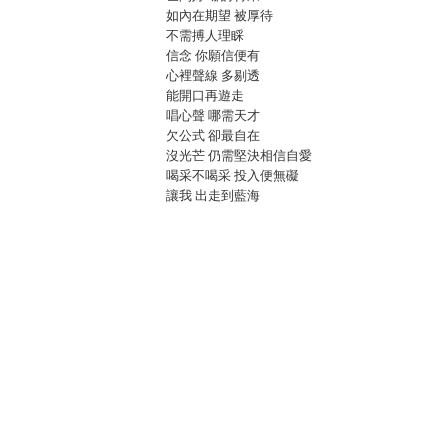
如內在期望 被厚待
不需搏人理睬
信念 你願信便有
心裡聲線 多剔透
能開口再遊走
唱心聲 哪需天才
欠公式 卻最自在
沒光芒 仍需堅決相信自愛
喝采不喝采 投入便無礙
讓我 出走到藍海