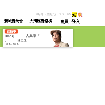
8月8日 (星期六)
｜
30
°C
80
%
|
新城音統會
大灣區音樂榜
會員
登入
直播 / 重溫
 Tunes]
古典章「捷」 [Classical Tunes]
思捷
陳思捷
0800 - 1000