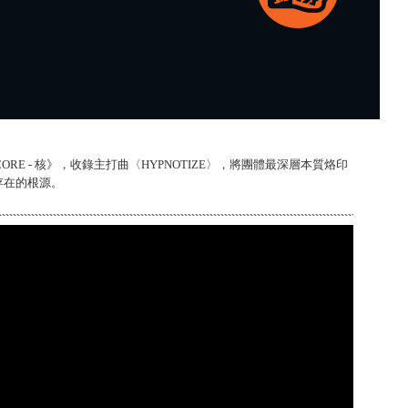
 CORE - 核》，收錄主打曲〈HYPNOTIZE〉，將團體最深層本質烙印
存在的根源。