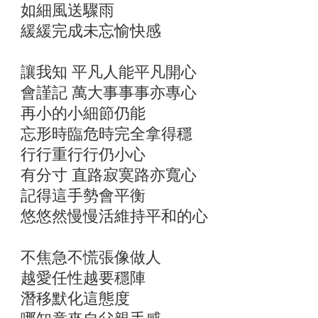
如細風送驟雨
緩緩完成未忘愉快感
讓我知 平凡人能平凡開心
會謹記 萬大事事事亦專心
再小的小細節仍能
忘形時臨危時完全拿得穩
行行重行行仍小心
有分寸 直路寂寞路亦寬心
記得這手勢會平衡
悠悠然慢慢活維持平和的心
不焦急不慌張像做人
越愛任性越要穩陣
潛移默化這態度