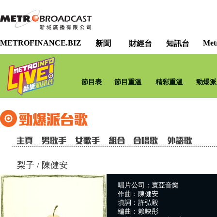
METROFINANCE.BIZ
Met
新聞
財經台
知訊台
節目表
節目重溫
精彩重溫
勁爆派
梨子
/
陳健安
唱片公司：寰亞音樂
作曲：陳健安
填詞：許弘毅
編曲：賴映彤