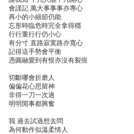
會謹記 萬大事事事亦專心
再小的小細節仍能
忘形時臨危時完全拿得穩
行行重行行仍小心
有分寸 直路寂寞路亦寬心
記得這手勢會平衡
憑圓融愛到有恨亦沒有裂痕
切斷哪會折磨人
偏偏花心思留神
非得一刀一次過
明明閒事都興奮
我 過去試過想去問
為何動作似溫柔情人