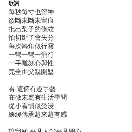
歌詞
每秒每寸也留神
欲斷未斷未留痕
批出梨子的條紋
怕切斷了會失分
每次轉角似行雲
一彎一彎一潛行
一手雕刻心與性
完全由父親開墾
看 這個有趣手藝
在微末處有生活學問
從小看慣似受浸
緩緩傳承越來越有感
讓我知 平凡人能平凡開心