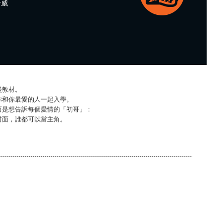
考威
漫教材。
你和你最愛的人一起入學。
而是想告訴每個愛情的「初哥」：
封面，誰都可以當主角。
。