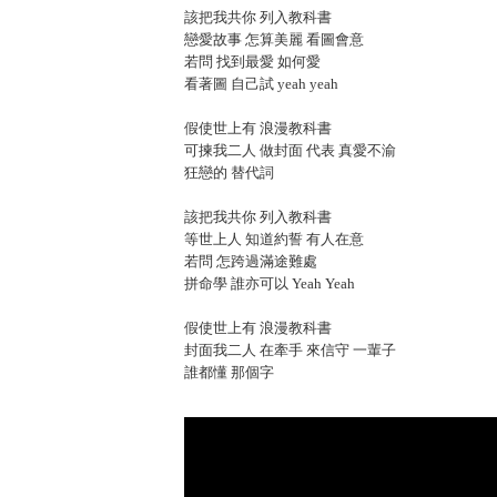
該把我共你 列入教科書
戀愛故事 怎算美麗 看圖會意
若問 找到最愛 如何愛
看著圖 自己試 yeah yeah
假使世上有 浪漫教科書
可揀我二人 做封面 代表 真愛不渝
狂戀的 替代詞
該把我共你 列入教科書
等世上人 知道約誓 有人在意
若問 怎跨過滿途難處
拼命學 誰亦可以 Yeah Yeah
假使世上有 浪漫教科書
封面我二人 在牽手 來信守 一輩子
誰都懂 那個字