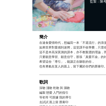
監製：陳
簡介
在速食愛情時代，想編寫一本「不退流行」的浪
如果世界對愛感到迷惘，這堂課不收學費，只需
這不是本高深莫測的課本，亦不教艱澀的理論，
只要願意學習、願意信守，那張「真愛不渝」的
希望這份「導引」，能讓正在聽歌的你，
也有勇氣在某人的面上，留下屬於你們的唇膏印
歌詞
深吻 淺吻 乾吻 與 濕吻
編製 戀愛 入門的指引
等初哥 可跟據 我的導引
去試試 面上留 唇膏印