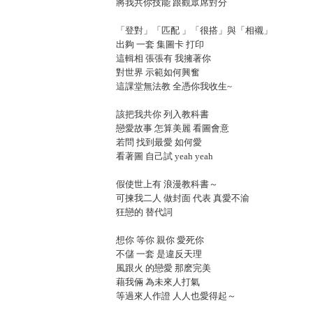
將我共你技能 跟觀眾席對分
「登對」「匹配 」「很搭」與「相襯」
出夠 一套 集圖卡 打印
這輯相 張張有 我擁著你
對世界 示範如何興奮
這課堂無法教 全憑你我收生~
該把我共你 列入教科書
戀愛故事 怎算美麗 看圖會意
若問 找到最愛 如何愛
看著圖 自己試 yeah yeah
假使世上有 浪漫教科書～
可揀我二人 做封面 代表 真愛不渝
狂戀的 替代詞
想你 等你 親你 愛死你
不儲 一套 是違反天理
風跟火 的戀愛 那麽完美
藉我倆 為未來人打氣
等過來人作證 人人也愛得起～