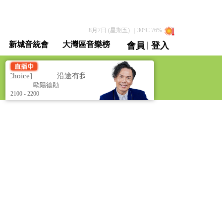
8月7日 (星期五)
｜
30
°C
76
%
|
新城音統會
大灣區音樂榜
會員
登入
直播 / 重溫
Choice]
沿途有我 [Tak Fun's Music Choice]
勛
歐陽德勛
2100 - 2200