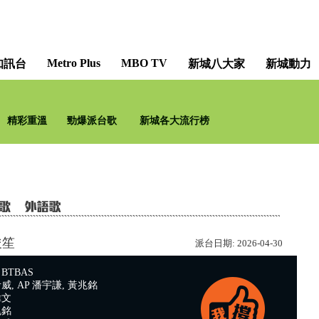
Metro Plus
MBO TV
知訊台
新城八大家
新城動力
沿途有我 [Tak Fun's Music 
精彩重溫
勁爆派台歌
新城各大流行榜
歐陽德
浚笙
派台日期:
2026-04-30
BTBAS
, AP 潘宇謙, 黃兆銘
偉文
兆銘