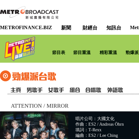
METROFINANCE.BIZ
Met
新聞
財經台
知訊台
節目表
節目重溫
精彩重溫
勁爆派
ATTENTION
/
MIRROR
唱片公司：大國文化
作曲：ES2 / Andreas Öhrn
填詞：T-Rexx
編曲：ES2 / Lee Ching