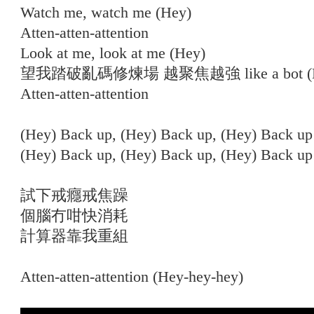
Watch me, watch me (Hey)
Atten-atten-attention
Look at me, look at me (Hey)
望我踏破亂碼修煉場 越聚焦越強 like a bot (H
Atten-atten-attention
(Hey) Back up, (Hey) Back up, (Hey) Back up
(Hey) Back up, (Hey) Back up, (Hey) Back up
試下戒癮戒焦躁
個腦冇咁快消耗
計算器靠我重組
Atten-atten-attention (Hey-hey-hey)