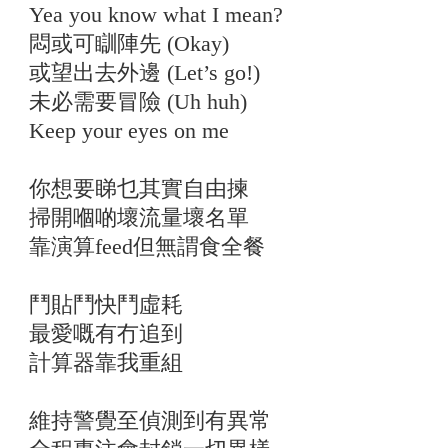
Yea you know what I mean?
悶或可瞓陣先 (Okay)
或望出去外邊 (Let’s go!)
未必需要冒險 (Uh huh)
Keep your eyes on me
你想要睇乜其實自由揀
掃開嗰啲壞流量壞名單
靠演算feed但無謂食全餐
鬥貼鬥快鬥虛耗
最愛嘅有冇追到
計算器靠我重組
維持警覺至偵測到有異常