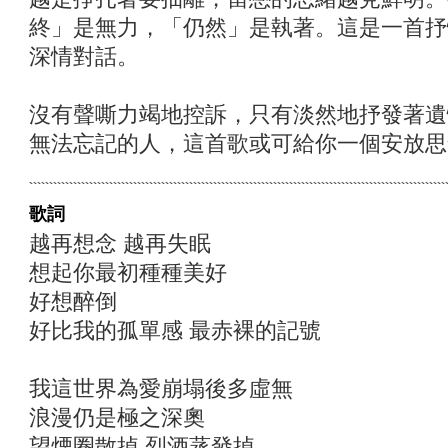
終」是無力，「仍然」是執著。這是一首抒
深情對話。
沒有聲嘶力竭地控訴，只有淡然地抒發著遺
無法忘記的人，這首歌或可給你一個安放思
歌詞
越再想念 越再失眠
想起你最初種種美好
好想醉倒
好比我的孤單感 最赤裸的記號
我這世界為愛崩塌後多虛無
浪漫仍是極之深奧
望煙圈散掉 烈酒蒸發掉