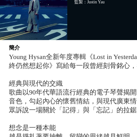
監製：Justin Yau
簡介
Young Hysan全新年度專輯《Lost in Yes
終仍然想起你》寫給每一段曾經刻骨銘心，
經典與現代的交織
歌曲以90年代華語流行經典的電子琴聲揭
音色，勾起內心的懷舊情結，與現代廣東情
眾訴說一場關於「記得」與「忘記」的拉鋸
想念是一種本能
越是掙扎著要抽離，留戀的思緒越見鮮明。