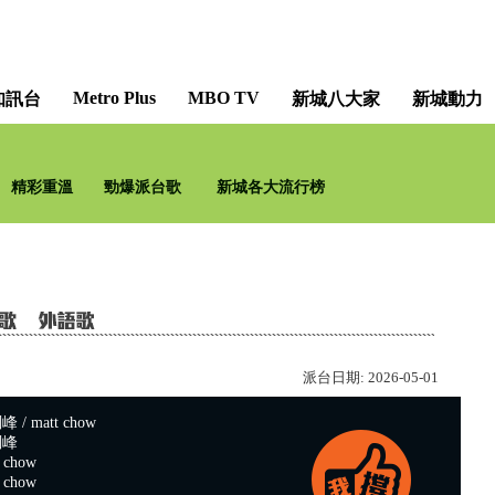
Metro Plus
MBO TV
知訊台
新城八大家
新城動力
古典章「捷」 [Classical 
精彩重溫
勁爆派台歌
新城各大流行榜
陳
派台日期:
2026-05-01
/ matt chow
釗峰
chow
chow