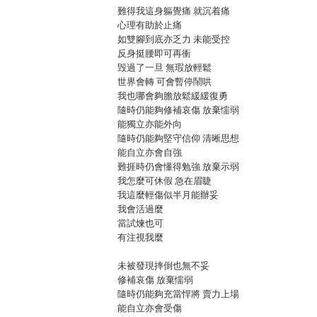
難得我這身軀覺痛 就沉着痛
心理有助於止痛
如雙腳到底亦乏力 未能受控
反身挺腰即可再衝
毁過了一旦 無瑕放輕鬆
世界會轉 可會暫停鬧哄
我也哪會夠膽放鬆緩緩復勇
隨時仍能夠修補哀傷 放棄懦弱
能獨立亦能外向
隨時仍能夠堅守信仰 清晰思想
能自立亦會自強
難捱時仍會懂得勉強 放棄示弱
我怎麼可休假 急在眉睫
我這麼輕傷似半月能辦妥
我會活過麼
當試煉也可
有注視我麼
未被發現摔倒也無不妥
修補哀傷 放棄懦弱
隨時仍能夠充當悍將 賣力上場
能自立亦會受傷