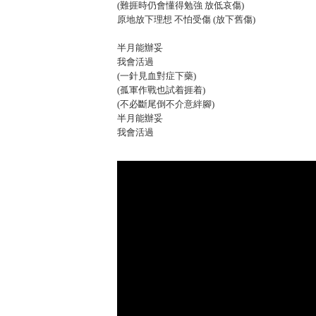
(難捱時仍會懂得勉強 放低哀傷)
原地放下理想 不怕受傷 (放下舊傷)
半月能辦妥
我會活過
(一針見血對症下藥)
(孤軍作戰也試着捱着)
(不必斷尾倒不介意絆腳)
半月能辦妥
我會活過