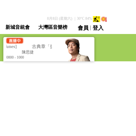
8月8日 (星期六)
｜
30
°C
84
%
|
新城音統會
大灣區音樂榜
會員
登入
直播 / 重溫
Tunes]
古典章「捷」 [Classical Tunes]
思捷
陳思捷
0800 - 1000