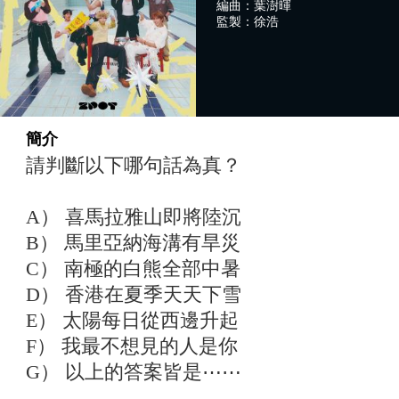
編曲：葉澍暉
監製：徐浩
簡介
請判斷以下哪句話為真？
A） 喜馬拉雅山即將陸沉
B） 馬里亞納海溝有旱災
C） 南極的白熊全部中暑
D） 香港在夏季天天下雪
E） 太陽每日從西邊升起
F） 我最不想見的人是你
G） 以上的答案皆是⋯⋯