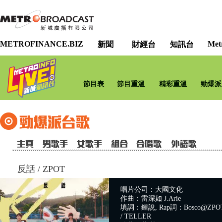
METROFINANCE.BIZ
Met
新聞
財經台
知訊台
節目表
節目重溫
精彩重溫
勁爆派
反話
/
ZPOT
唱片公司：大國文化
作曲：雷深如 J.Arie
填詞：鍾說, Rap詞：Bosco@ZPOT 
/ TELLER