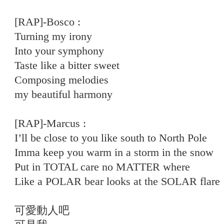
[RAP]-Bosco :
Turning my irony
Into your symphony
Taste like a bitter sweet
Composing melodies
my beautiful harmony
[RAP]-Marcus :
I’ll be close to you like south to North Pole
Imma keep you warm in a storm in the snow
Put in TOTAL care no MATTER where
Like a POLAR bear looks at the SOLAR flare
可愛動人吧