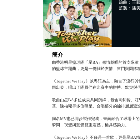
編曲：王
監製：潘
簡介
由香港明星籃球隊「星BA」傾情獻唱的首支隊歌《To
的籃球主題曲，更是一份關於友情、奮鬥與團隊
《Together We Play》以粵語為主，融
雨出發，唱出了隊員們在比賽中的拼搏、默契與信
歌曲由星BA多位成員共同演繹，包含高鈞賢、莊
基、陳柏曦等多位明星。合唱部分的編排層層遞
同名MV也已同步製作完成，畫面融合了球場上的
瞬間，視覺與聽覺雙重震撼，極具感染力。
《Together We Play》不僅是一首歌，更