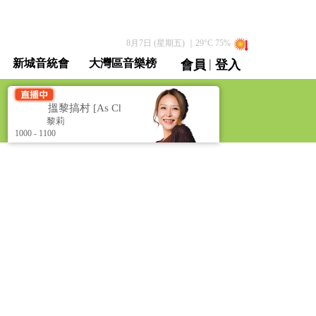
8月7日 (星期五)
｜
29
°C
75
%
|
新城音統會
大灣區音樂榜
會員
登入
直播 / 重溫
]
搵黎搞村 [As Chris Says]
莉
黎莉
1000 - 1100