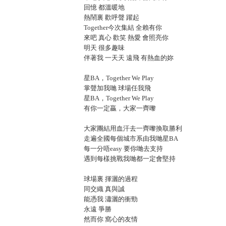
回憶 都溫暖地
熱鬧裏 歡呼聲 躍起
Together今次集結 全賴有你
來吧 真心 歡笑 熱愛 會照亮你
明天 很多趣味
伴著我 一天天 遠飛 有熱血的妳
星BA，Together We Play
掌聲加我哋 球場任我飛
星BA，Together We Play
有你一定贏，大家一齊嚟
大家團結用血汗去一齊嚟換取勝利
走遍全國每個城市系由我哋星BA
每一分唔easy 要你哋去支持
遇到每樣挑戰我哋都一定會堅持
球場裏 揮灑的過程
同交織 真與誠
能憑我 瀟灑的衝勁
永遠 爭勝
然而你 窩心的友情