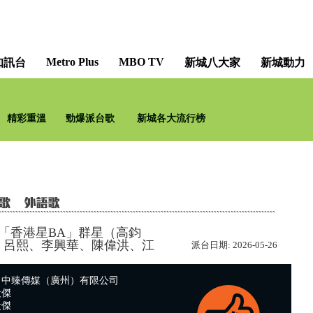
Metro Plus
MBO TV
知訊台
新城八大家
新城動力
搵黎搞村 [As Chris Says
精彩重溫
勁爆派台歌
新城各大流行榜
黎
「香港星BA」群星（高鈞
、呂熙、李興華、陳偉洪、江
派台日期:
2026-05-26
：中臻傳媒（廣州）有限公司
毅傑
毅傑