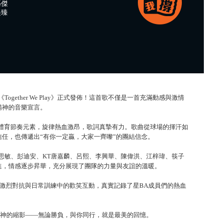
藝傑
美臻
gether We Play》正式發佈！這首歌不僅是一首充滿動感與激情
精神的音樂宣言。
合了流行與體育節奏元素，旋律熱血激昂，歌詞真摯有力。歌曲從球場的揮汗如
任，也傳遞出“有你一定贏，大家一齊嚟”的團結信念。
思敏、彭迪安、KT唐嘉麟、呂熙、李興華、陳偉洪、江梓瑋、筷子
進，情感逐步昇華，充分展現了團隊的力量與友誼的溫暖。
激烈對抗與日常訓練中的歡笑互動，真實記錄了星BA成員們的熱血
是星BA精神的縮影——無論勝負，與你同行，就是最美的回憶。