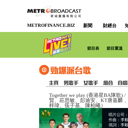
METROFINANCE.BIZ
新聞
財經台
節目表
節目重溫
Together we play (香港星BA隊歌)
/
賢、莊思敏、彭迪安、KT唐嘉麟 
梓瑋、筷子基、陳柏曦）
唱片公司
作曲：李
填詞：李