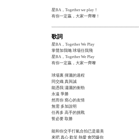
星BA，Together we play！
有你一定贏，大家一齊嚟！
歌詞
星BA，Together We Play
掌聲加我哋 球場任我飛
星BA，Together We Play
有你一定贏，大家一齊嚟
球場裏 揮灑的過程
同交織 真與誠
能憑我 瀟灑的衝勁
永遠 爭勝
然而你 窩心的友情
無需 多加說明
任再多 高手的挑戰
誓必要 取勝
能和你交手打氣合拍已是最美
來吧 真心 歡笑 熱愛 會閃爆你