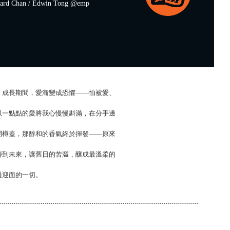
d Chan / Edwin Tong @emp
。成長期間，愛漸變成恐懼——怕被愛、
以一點點的愛將我心慢慢斟滿，在分手邊
開樽蓋，那醇和的香氣終於揮發——原來
傳到未來，讓舊日的苦澀，釀成最溫柔的
過迎面的一切。