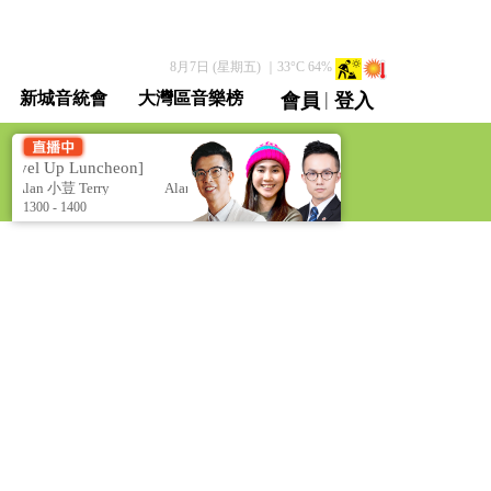
8月7日 (星期五)
｜
33
°C
64
%
|
新城音統會
大灣區音樂榜
會員
登入
直播 / 重溫
l Up Luncheon]
新城學院 - 「午」升級學堂 [Metro Academy - 
Alan 小荳 Terry
Alan 小荳 Terry
1300 - 1400