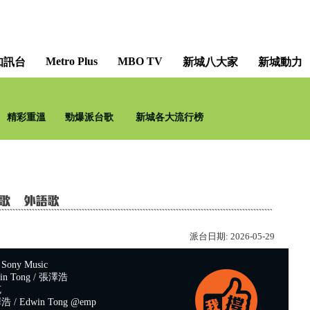
Metro Plus
MBO TV
知訊台
新城八大家
新城動力
新城學院 - 「午」升級學堂 [Metro Academy - Leve
精彩重溫
勁爆派台歌
新城各大流行榜
派台日期:
2026-05-29
ny Music
n Tong / 張澤浩
克
/ Edwin Tong @emp