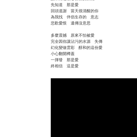
先知道 那是愛
回頭道謝 當天很清醒的你
為我找 伴侶生存的 意志
悲歡愛恨 遺傳沒意思
多麼震撼 原來不怕被愛
完全因你讓沾污的水源 失傳
幻化變做雲彩 醇和的這份愛
小心翻開樽蓋
一揮發 那是愛
終相信 這是愛