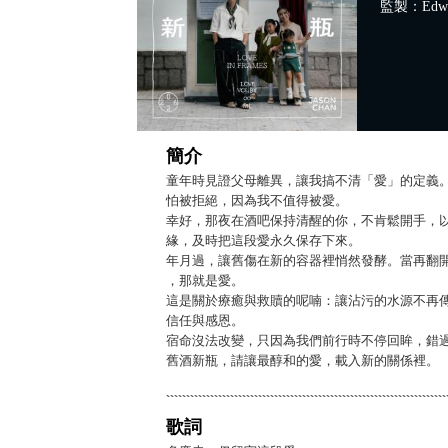
監製：Edwar
簡介
童年時見證父母離異，讓我搞不清「愛」的定義
怕被拒絕，因為我不值得被愛。
幸好，那夜在酒吧保持清醒的你，不肯鬆開手，
緣，及時把這段愛永久保存下來。
年月過，讓舊傷在新的容器裡悄然發酵。當再翻
，那就是愛。
這是關於療癒與救贖的呢喃：讓沾污的水源不再
信任與感恩。
宿命沒法改變，只因為我們前行時不停回眸，錯
舊酒新瓶，請讓最醇和的愛，載入新的關係裡。
歌詞