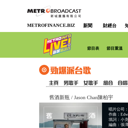
METROFINANCE.BIZ
新聞
財經台
節目表
節目重溫
舊酒新瓶
/
Jason Chan陳柏宇
唱片公司：So
作曲：Edwi
填詞：小
編曲：張澤浩 