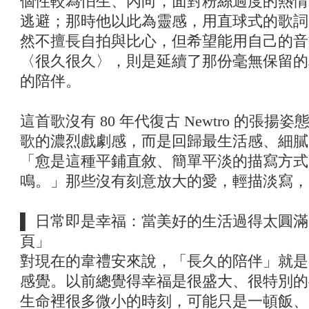
個性較為怕生、內向，面對粉絲過度的熱情
逃避；那時他以此為靈感，用直球式的歌詞
然不擅長自拍與比心，但希望能用自己的音
〈很久很久〉，則是延續了那份毫無保留的
的陪伴。
這首歌沒有 80 年代復古 Newtro 的張揚姿
歌的濃烈戲劇感，而是回歸最生活感、細膩
「愈是這種平鋪直敘、簡單平淡的描寫方式
鳴。」那些沒有刻意放大的愛，輕描淡寫，
▌ 日常即是幸福：當美好的生活過得太圓
頁」
對現在的韋禮安來說，「長久的陪伴」就是
感覺。以前總覺得幸福是很盛大、很特別的
生命裡很多微小的時刻，可能只是一頓飯、