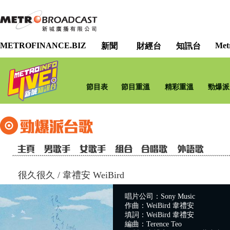
METROFINANCE.BIZ
Met
新聞
財經台
知訊台
節目表
節目重溫
精彩重溫
勁爆派
很久很久
/
韋禮安 WeiBird
唱片公司：Sony Music
作曲：WeiBird 韋禮安
填詞：WeiBird 韋禮安
編曲：Terence Teo