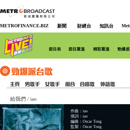
METROFINANCE.BIZ
Met
新聞
財經台
知訊台
節目表
節目重溫
精彩重溫
勁爆派
給我們
/
iao
作曲：iao
填詞：iao
編曲：Oscar Tong
監製：Oscar Tong