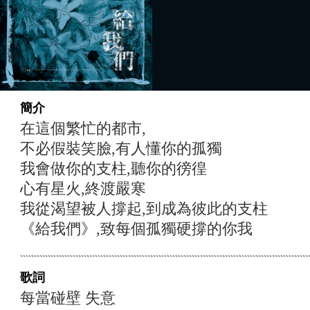
簡介
在這個繁忙的都市,
不必假裝笑臉,有人懂你的孤獨
我會做你的支柱,聽你的徬徨
心有星火,終渡嚴寒
我從渴望被人撐起,到成為彼此的支柱
《給我們》,致每個孤獨硬撐的你我
歌詞
每當碰壁 失意