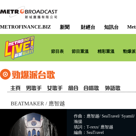
METROFINANCE.BIZ
Met
新聞
財經台
知訊台
節目表
節目重溫
精彩重溫
勁爆派
BEATMAKER
/
應智越
作曲：應智越/ SeaTravel/ Syamil/ C
瀚揚
填詞：T-rexx/ 應智越
編曲：SeaTravel