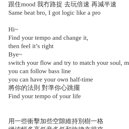
跟住mood 我冇路捉 去玩倍速 再減半速
Same beat bro, I got logic like a pro
Hi~
Find your tempo and change it,
then feel it’s right
Bye~
switch your flow and try to match your soul, ma
you can follow bass line
you can have your own half-time
將你的法則 對準你心跳擺
Find your tempo of your life
用一些衝擊加些空隙維持別樹一格