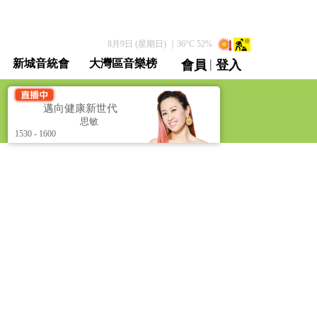
8月9日 (星期日)
｜
36
°C
52
%
|
新城音統會
大灣區音樂榜
會員
登入
直播 / 重溫
邁向健康新世代 [Health Pathway]
邁向健康新世代 [Health
思敏
思敏
1530 - 1600